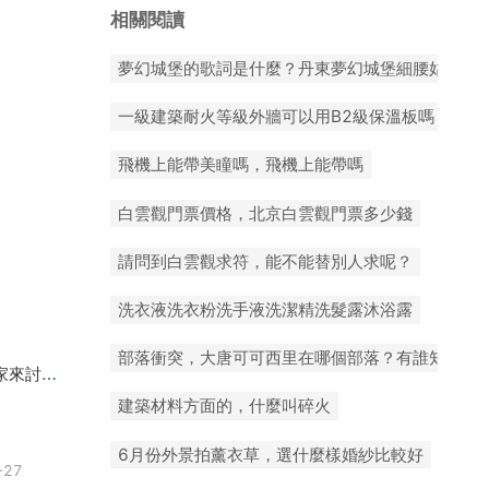
相關閱讀
夢幻城堡的歌詞是什麼？丹東夢幻城堡細腰姑娘是
一級建築耐火等級外牆可以用B2級保溫板嗎
飛機上能帶美瞳嗎，飛機上能帶嗎
白雲觀門票價格，北京白雲觀門票多少錢
請問到白雲觀求符，能不能替別人求呢？
洗衣液洗衣粉洗手液洗潔精洗髮露沐浴露
部落衝突，大唐可可西里在哪個部落？有誰知道？
哪個國家的黃金最便宜，回覆 去哪裡買黃金最便宜，大家來討論下
2025-07-27
建築材料方面的，什麼叫碎火
6月份外景拍薰衣草，選什麼樣婚紗比較好
-27