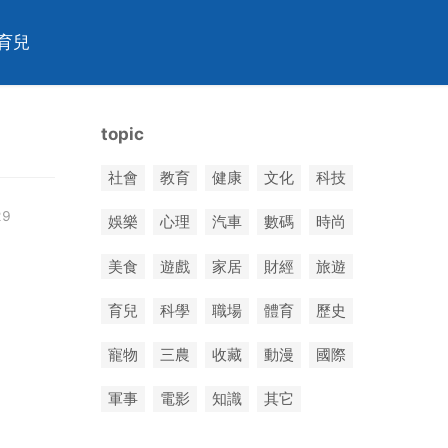
育兒
topic
社會
教育
健康
文化
科技
29
娛樂
心理
汽車
數碼
時尚
美食
遊戲
家居
財經
旅遊
育兒
科學
職場
體育
歷史
寵物
三農
收藏
動漫
國際
軍事
電影
知識
其它