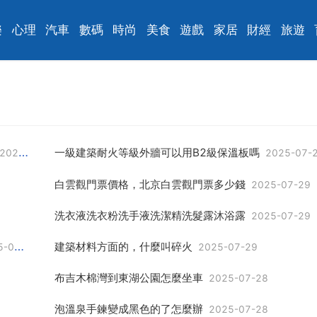
樂
心理
汽車
數碼
時尚
美食
遊戲
家居
財經
旅遊
一級建築耐火等級外牆可以用B2級保溫板嗎
2025-07-29
2025-07-
白雲觀門票價格，北京白雲觀門票多少錢
2025-07-29
洗衣液洗衣粉洗手液洗潔精洗髮露沐浴露
2025-07-29
建築材料方面的，什麼叫碎火
7-29
2025-07-29
布吉木棉灣到東湖公園怎麼坐車
2025-07-28
泡溫泉手鍊變成黑色的了怎麼辦
2025-07-28