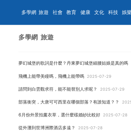
多學網
旅遊
社會
教育
健康
文化
科技
娛
多學網
旅遊
夢幻城堡的歌詞是什麼？丹東夢幻城堡細腰姑娘是真的嗎
飛機上能帶美瞳嗎，飛機上能帶嗎
2025-07-29
請問到白雲觀求符，能不能替別人求呢？
2025-07-29
部落衝突，大唐可可西里在哪個部落？有誰知道？？
2025-0
6月份外景拍薰衣草，選什麼樣婚紗比較好
2025-07-28
從外灘到世博洲際酒店多遠？
2025-07-28