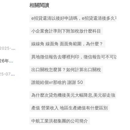
相關閱讀
e招貸還清以後好申請嗎，e招貸還清後多久可再貸
小企業會計準則下附加稅放什麼科目
線線角 線面角 面面角範圍，為什麼？
2025-07-29
異地徵信報告去哪裡列印，徵信報告可不可以在異
1 2026年2026年中國每月的通貨膨脹率 2 2026年2026年北京每月的房價
2025-07-29
出口關稅怎麼算？如何計算出口關稅
5-07-28
誰能給個vr那啥的 謝謝 50
為什麼次貸危機後美元大幅降息,美元卻走強 10
產值 營業收入 地區生產總值有什麼區別
中航工業洪都集團的公司簡介