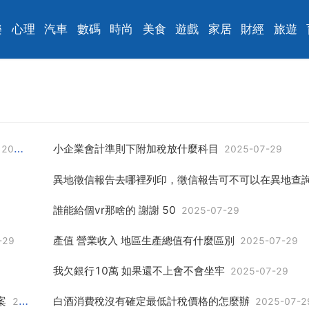
樂
心理
汽車
數碼
時尚
美食
遊戲
家居
財經
旅遊
小企業會計準則下附加稅放什麼科目
2025-07-29
2025-07-29
誰能給個vr那啥的 謝謝 50
2025-07-29
產值 營業收入 地區生產總值有什麼區別
-29
2025-07-29
我欠銀行10萬 如果還不上會不會坐牢
2025-07-29
案
白酒消費稅沒有確定最低計稅價格的怎麼辦
2025-07-29
2025-07-2