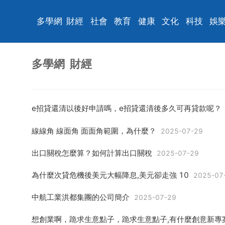
多學網
財經
社會
教育
健康
文化
科技
娛
多學網
財經
e招貸還清以後好申請嗎，e招貸還清後多久可再貸款呢？
線線角 線面角 面面角範圍，為什麼？
2025-07-29
出口關稅怎麼算？如何計算出口關稅
2025-07-29
為什麼次貸危機後美元大幅降息,美元卻走強 10
2025-07
中航工業洪都集團的公司簡介
2025-07-29
想創業啊，跪求生意點子，跪求生意點子,有什麼創意新專