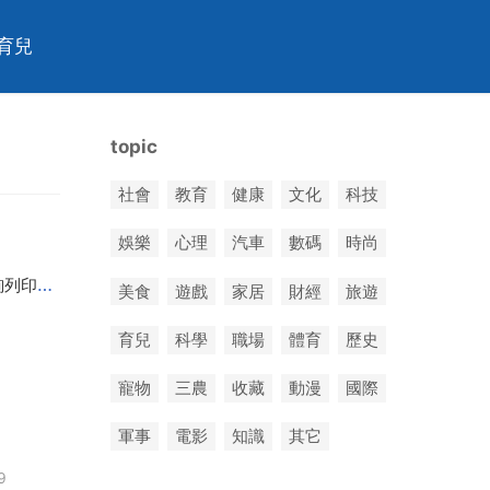
育兒
topic
社會
教育
健康
文化
科技
娛樂
心理
汽車
數碼
時尚
異地徵信報告去哪裡列印，徵信報告可不可以在異地查詢列印
2025-07-29
美食
遊戲
家居
財經
旅遊
育兒
科學
職場
體育
歷史
寵物
三農
收藏
動漫
國際
軍事
電影
知識
其它
9