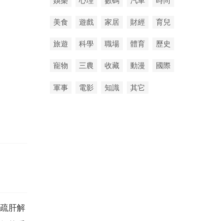
娛樂
心理
數碼
汽車
時尚
美食
遊戲
家居
財經
育兒
旅遊
科學
職場
體育
歷史
寵物
三農
收藏
動漫
國際
軍事
電影
知識
其它
疏肝解