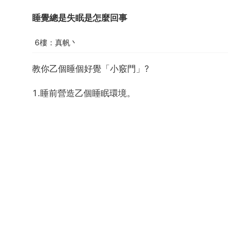
睡覺總是失眠是怎麼回事
6樓：真帆丶
教你乙個睡個好覺「小竅門」?
1.睡前營造乙個睡眠環境。