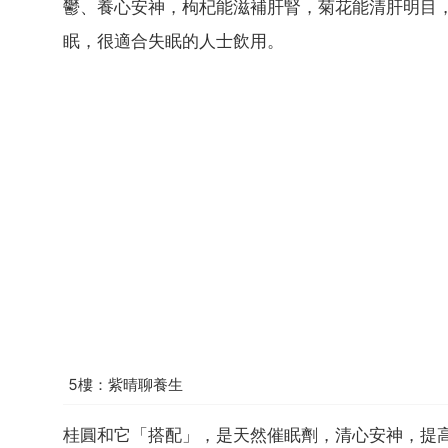
鬱、養心安神，枸杞能滋補肝腎，菊花能清肝明目
眠，很適合失眠的人士飲用。
5樓：紫晴聊養生
桂圓和它「搭配」，是天然催眠劑，清心安神，提