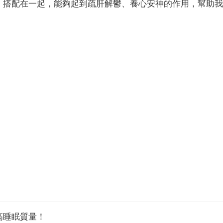
，搭配在一起，能夠起到疏肝解鬱、養心安神的作用，幫助我
高睡眠質量！