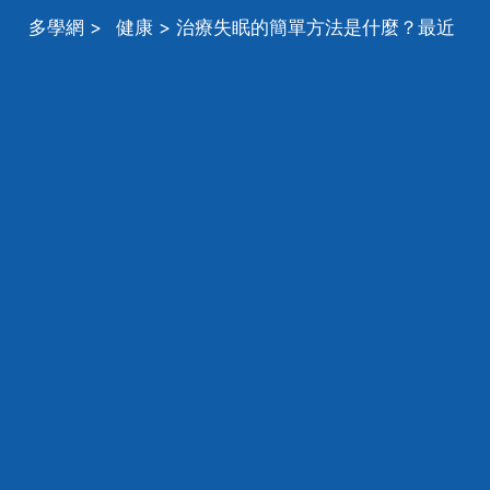
多學網
>
健康
> 治療失眠的簡單方法是什麼？最近
總是睡不好覺，頭暈頭痛，白天一點精神也沒有，該如
何治療失眠