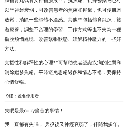
腦補腎丸或者安神補腦液**。抗焦慮、抗抑鬱藥物也可
以**神經衰弱，可改善患者的焦慮和抑鬱，也可使肌肉
放鬆，消除一些軀體不適感。其他**包括體育鍛煉，旅
遊療養，調整不合理的學習、工作方式等也不失為一種
擺脫煩惱處境、改善緊張狀態、緩解精神壓力的一些好
方法。
支援性和解釋性的心理**可幫助患者認識疾病的性質和
消除繼發焦慮。平時避免思慮過多和情志不暢，要保持
心情舒暢。
9樓：匿名使用者
失眠是最copy痛苦的事情！
我一直都有失眠， 兵役後又神經衰弱了，伴隨我多年。