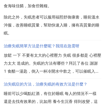
食海味佳餚，加食些雜糧。
除此之外，失眠患者可以服用福熙舒御康膏，睡前溫水
沖服，改善睡眠質量，幫助快速入睡，擁有高質量的睡
眠。
治療失眠簡單方法是什麼呢？我現在急需呀
放鬆 一下 不要有太大的心裡壓力 失眠 很多都是 心裡壓
力太大 造成的。失眠的方法有哪些？拜託了各位 謝謝
1 食醋一湯匙，倒入一杯冷開水中飲之，可以催眠入睡
並睡得香甜。2 經常失眠者，用蓮子 龍眼 百合配秫米
治失眠症的方法，治療失眠的有效方法是什麼？
粟米 熬粥，有令人入睡的療效。3 血虛失眠者，可常服
睡前可以少喝點紅酒，有住於睡眠 每人的情況不一樣
藕粉，或用小火煨藕加蜂蜜適量吃 也可...
還是去找有效果的，比如用 養今生沉香 得到改變，這