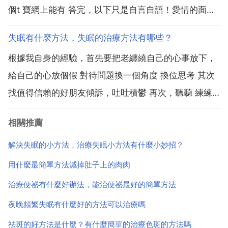
個t 寶網上能有 答完，以下只是自言自語！愛情的面目
為什麼忽然變得那麼可憎 沉香薰和牛奶就很棒啦，除了
失眠有什麼方法，失眠的治療方法有哪些？
薰沉香還有，這個方法看看 百合粥 做法 生百合100
根據我自身的經驗，首先要把老纏繞自己的心事放下，
克，粳米100克，洗淨，加水1000毫升，煮至...
給自己的心放個假 對待問題換一個角度 換位思考 其次
找值得信賴的好朋友傾訴，吐吐積鬱 再次，聽聽 練練
瑜伽，外出郊遊，搞些小小 惡作劇 開開心 最後是有規
相關推薦
律的作息，晚上睡前喝杯溫開水或牛奶或蜂蜜水 一小湯
勺蜜衝180 200毫升溫開水 清晨空腹喝一杯淡...
解決失眠的小方法，治療失眠小方法有什麼小妙招？
用什麼最簡單方法減掉肚子上的肉肉
治療便祕有什麼好辦法，能治便祕最好的簡單方法
夜晚頻繁失眠有什麼好的方法可以治療嗎
祛斑的好方法是什麼？有什麼簡單的治療色斑的方法嗎