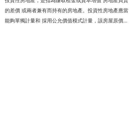
投資性房地產，是指為賺取租金或資本增值 房地產買賣
很明白，如果您要 房子基本都不是自己的心理價位！如
的差價 或兩者兼有而持有的房地產。投資性房地產應當
果想急用錢...
能夠單獨計量和 採用公允價值模式計量，該房屋原價
120萬元，已計提折舊20萬元，2013年1月1日公允價
值為110萬元，下列關於交換日的會計處理中正確的是
d 確認公允價值變動損益10萬元 採用公允價...