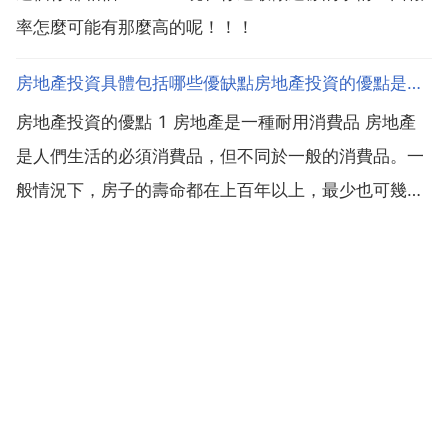
率怎麼可能有那麼高的呢！！！
房地產投資具體包括哪些優缺點房地產投資的優點是什麼？
房地產投資的優點 1 房地產是一種耐用消費品 房地產
是人們生活的必須消費品，但不同於一般的消費品。一
般情況下，房子的壽命都在上百年以上，最少也可幾十
年 產權期限是70年 這種長期耐用性，為投資盈利提供
了廣闊的時間機會。2 房地產的價值相對比較穩定 房地
產相對其他消費品，具有相對穩定的價值。科技進步 ...