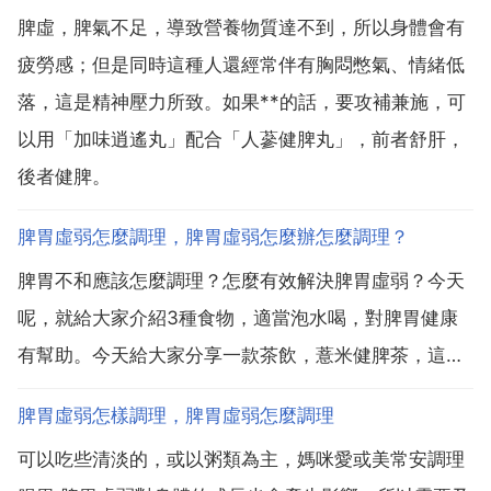
脾虛，脾氣不足，導致營養物質達不到，所以身體會有
疲勞感；但是同時這種人還經常伴有胸悶憋氣、情緒低
落，這是精神壓力所致。如果**的話，要攻補兼施，可
以用「加味逍遙丸」配合「人蔘健脾丸」，前者舒肝，
後者健脾。
脾胃虛弱怎麼調理，脾胃虛弱怎麼辦怎麼調理？
脾胃不和應該怎麼調理？怎麼有效解決脾胃虛弱？今天
呢，就給大家介紹3種食物，適當泡水喝，對脾胃健康
有幫助。今天給大家分享一款茶飲，薏米健脾茶，這款
茶飲有著滋養脾胃的功效，非常適合脾胃虛弱的人飲
脾胃虛弱怎樣調理，脾胃虛弱怎麼調理
用。今天給大家分享一個動作，每天堅持練一練，能夠
可以吃些清淡的，或以粥類為主，媽咪愛或美常安調理
拉伸我們的脾經和胃經，能起到健脾養胃的功效。脾胃