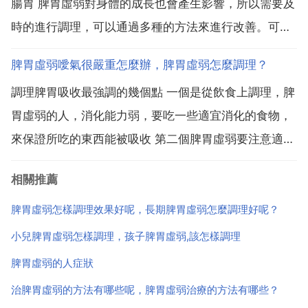
腸胃 脾胃虛弱對身體的成長也會產生影響，所以需要及
虛弱的話，主要...
時的進行調理，可以通過多種的方法來進行改善。可以
採取食療的方法來進行調理，1.建議多吃一些溫補性的
脾胃虛弱噯氣很嚴重怎麼辦，脾胃虛弱怎麼調理？
食材，例如吃一些南瓜，香菇，山藥，桂圓，荔枝，櫻
調理脾胃吸收最強調的幾個點 一個是從飲食上調理，脾
桃，牛肉，雞肉，鯉魚等食物。2.也可以採取蒸山藥的
胃虛弱的人，消化能力弱，要吃一些適宜消化的食物，
方法來...
來保證所吃的東西能被吸收 第二個脾胃虛弱要注意適當
的運動。中醫講脾主肌肉四肢，活動四肢就可以增強脾
相關推薦
胃的消化功能。臨床中看到通過運動，胃口的消化能力
就增強。經常運動的人，脾胃的虛弱症狀就相對來說要
脾胃虛弱怎樣調理效果好呢，長期脾胃虛弱怎麼調理好呢？
好的多 ...
小兒脾胃虛弱怎樣調理，孩子脾胃虛弱,該怎樣調理
脾胃虛弱的人症狀
治脾胃虛弱的方法有哪些呢，脾胃虛弱治療的方法有哪些？