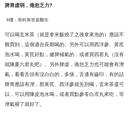
脾胃虛弱，倦怠乏力?
4樓：骨科黃世嘉醫生
可以喝玄米茶（就是拿米飯燒了之後拿來泡的）應該不
難買到，這個適合長期喝的。另外可以用西洋參、黃芪
泡水喝，黃芪好點，健脾補氣的，或者買四君丸（沒有
就陳夏六君丸吧）。另外脾虛，倦怠乏力也可能會有溼
氣，看看舌頭有沒白白的，多痰，舌邊有齒印，有的話
脾胃應該有溼，那黃芪、西洋參就先別喝，玄米茶還可
以，可以用陳皮泡水喝，或者買點參苓白朮丸來吃，等
溼氣褪了就好了。