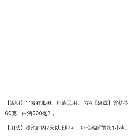
【說明】平素有風損。疥瘡忌用。 方4【組成】雲茯苓
60克、白酒500毫升。
【用法】浸泡封固7天以上即可，每晚臨睡前飲1小盅。