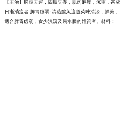
【主治】脾虛夫運，四肢失養，肌肉麻痺，沉重，甚成
日漸消瘦者 脾胃虛弱-清蒸鱸魚這道菜味清淡，鮮美，
適合脾胃虛弱，食少洩瀉及易水腫的體質者。材料：