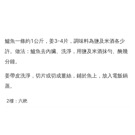
鱸魚一條約1公斤，姜3-4片，調味料為鹽及米酒各少
許。做法：鱸魚去內臟、洗淨，用鹽及米酒抹勻、醃幾
分鐘。
姜帶皮洗淨，切片或切成薑絲，鋪於魚上，放入電飯鍋
蒸。
2樓：六赩