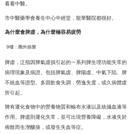
看看中醫。
市中醫藥學會養生中心中經堂，龍華醫院都很好。
為什麼會脾虛，為什麼極容易疲勞
9樓：圈外娛樂
脾虛，泛指因脾氣虛損引起的一系列脾生理功能失常的
病理現象及病證。包括脾氣虛、脾陽虛、中氣下陷、脾
不統血等證型。多因飲食失調．勞逸失度，或久病體虛
所引起。
脾有運化食物中的營養物質和輸布水液以及統攝血液等
作用。脾虛則運化失常，並可出現營養障礙，水液失於
佈散而生溼釀痰，或發生失血等症。