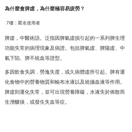
為什麼會脾虛，為什麼極容易疲勞？
7樓：匿名使用者
脾虛，中醫術語。泛指因脾氣虛損引起的一系列脾生理
功能失常的病理現象及病證。包括脾氣虛、脾陽虛、中
氣下陷、脾不統血等證型。
多因飲食失調．勞逸失度，或久病體虛所引起。脾有運
化食物中的營養物質和輸布水液以及統攝血液等作用。
脾虛則運化失常，並可出現營養障礙，水液失於佈散而
生溼釀痰，或發生失血等症。