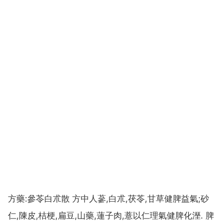
方藥:參苓白朮散 方中人蔘,白朮,茯苓,甘草健脾益氣;砂
仁,陳皮,桔梗,扁豆,山藥,蓮子肉,薏以仁理氣健脾化溼. 脾