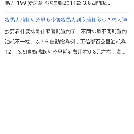
馬力 199 變速箱 4擋自動2011款 3.8四門版
sahara45.69萬42.04萬 47.69萬發動機 v6 排量
牧馬人油耗每公里多少錢牧馬人到底油耗多少？求大神
3.84s 引數配置 保養...
抄要看什麼排量什麼襲配置的了。不同排量不同配置的
油耗不一樣。以3.6l自動擋為例，工信部百公里油耗為
12l。3.6l自動擋款每公里耗油費用在0.8元左右，實際
費用以實際油耗為準，以汽油時價為準。這款車工信部
綜合油耗12l 100km，以2015年第三季度93號汽油的
平均 6元l計算，每公里費用 12...