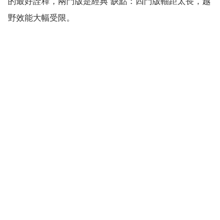
的最好詮釋，兩門版是經典 缺點：四門版軸距太長，越
野效能大幅受限。