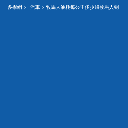
多學網
>
汽車
> 牧馬人油耗每公里多少錢牧馬人到
底油耗多少？求大神