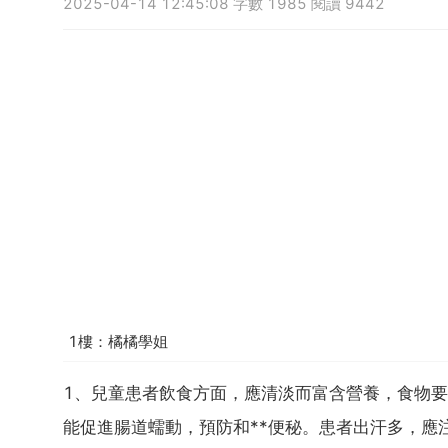
2025-04-14 12:45:08 字數 1985 閱讀 9442
1樓：橘橘學姐
1、兒童患者飲食方面，應清淡而富含營養，食物
能促進腸道蠕動，預防和**便秘。患者出汗多，應