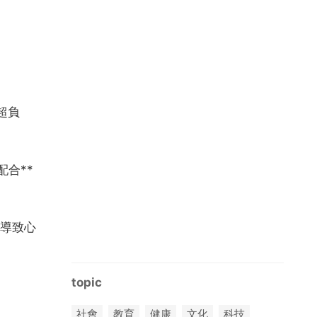
超負
合**
導致心
topic
社會
教育
健康
文化
科技