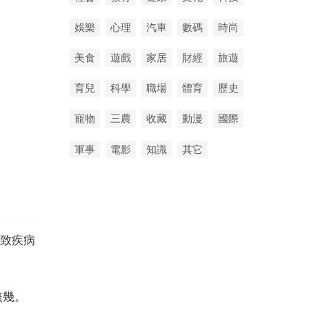
娛樂
心理
汽車
數碼
時尚
美食
遊戲
家居
財經
旅遊
育兒
科學
職場
體育
歷史
寵物
三農
收藏
動漫
國際
軍事
電影
知識
其它
致疾病
無幾。