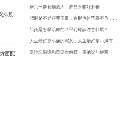
夢到一群養貓的人，夢見養貓好多貓
安排規
肥胖是不是營養不良，過胖也是營養不良，肥胖有哪些弊端？
肌炎是怎麼治療的？平時應該注意什麼？
人生最好是小滿的寓意，人生最好是小滿有啥寓意呢
墨池記翻譯和重要次解釋，墨池記的解釋
方面配