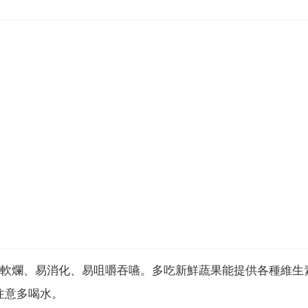
要軟爛、易消化、易咀嚼吞嚥。多吃新鮮蔬果能提供各種維生
注意多喝水。