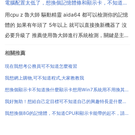
電腦配置太低了，想換個記憶體條和顯示卡，不知道現在都是什麼引數，重要的是安裝後能否和我的電腦匹配柄完美
溫度越高時間越短，經常檢視。3.淹成這個樣子，中心
用cpu z 魯大師 驅動精靈 aida64 都可以檢測你的記憶
部分也有點軟，但我的有點過了。4.用水沖洗，然後控
體的 如果有年頭了 5年以上 就可以直接換新機器了 沒
水...
必要升級了 推薦使用魯大師進行系統檢測，關鍵是主機
板的晶片，找出主機板晶片引數之後，再到找到顯示卡
相關推薦
的插槽型別和記憶體的型別，一般情況下，顯示卡直接
更換同介面更高型號即可，記憶體需要同...
現在我想考公務員可不知道怎麼複習
我想網上購物,可不知道程式,大家教教我
想換個顯示卡不知道換什麼顯示卡想用Win7系統用不用換其他的東西顯示卡真不行了
我好無助！想給自己定目標可不知道自己的興趣特長是什麼，很想努
我想換個8G的記憶體，不知道CPU和顯示卡能帶的起不，請大家幫幫忙