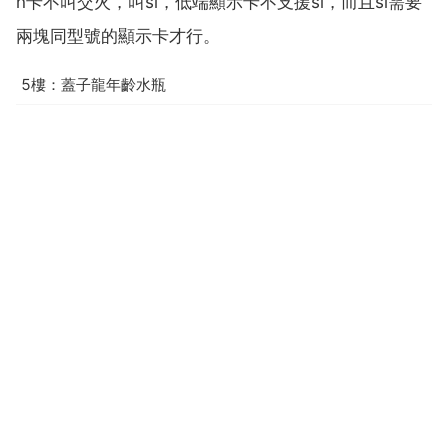
n卡不叫交火，叫sl，低端顯示卡不支援sl，而且sl需要
兩塊同型號的顯示卡才行。
5樓：蓋子龍年齡水瓶