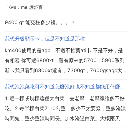
16樓：me_護舒寳
9400 gt 能冤枉多少錢。。。？
我想升級顯示卡，但是不知道是那種
km400使用的是agp，不過不推薦ati卡 不是不好，是
有相容 你可選6800xt，還有原來的5700，5900系列
新卡我只看到6800xt還有，7300gt，7600gsagp太
貴，不推薦 這樣卡很少的，翔升有6800xt 不推薦ati
我想泡泡菜吃可不知道怎麼泡好也不知道都能用什麼菜泡還有那泡菜水是怎麼弄出來的呀
卡，是因為ati卡插via的主機板上，會出現莫名其妙的
1.選一棵或幾棵這種大白菜，去老幫，老幫纖維多不好
黑屏...
吃。2.每半棵白菜7 10勺鹽，多少不太要緊，鹽多淹漬
時間短，鹽少鹽漬時間長。加水淹過白菜。大概兩天
吧！醃漬時間視放鹽量和環境溫度，鹽越多時間越短，