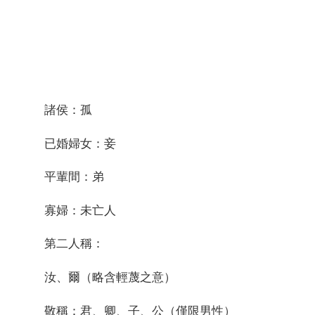
諸侯：孤
已婚婦女：妾
平輩間：弟
寡婦：未亡人
第二人稱：
汝、爾（略含輕蔑之意）
敬稱：君、卿、子、公（僅限男性）