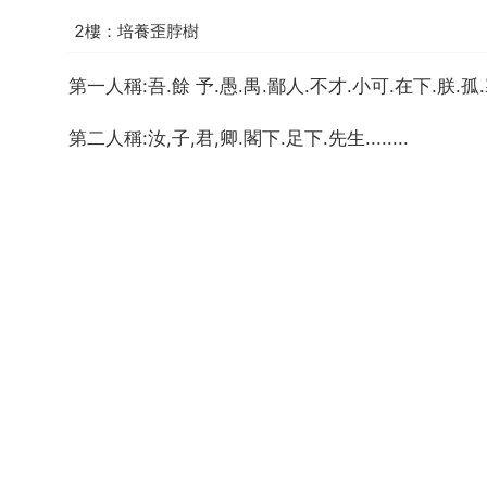
2樓：培養歪脖樹
第一人稱:吾.餘 予.愚.禺.鄙人.不才.小可.在下.朕.孤.寡人
第二人稱:汝,子,君,卿.閣下.足下.先生........