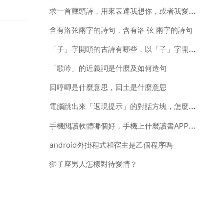
求一首藏頭詩，用來表達我想你，或者我愛你，我想見你，總之滿腦子都是你
含有洛弦兩字的詩句，含有洛 弦 兩字的詩句
「子」字開頭的古詩有哪些，以「子」字開頭的詩句
「歌吟」的近義詞是什麼及如何造句
回哼唧是什麼意思，回土是什麼意思
電腦跳出來「返現提示」的對話方塊，怎麼去掉啊？
手機閱讀軟體哪個好，手機上什麼讀書APP最好啊
android外掛程式和宿主是乙個程序嗎
獅子座男人怎樣對待愛情？