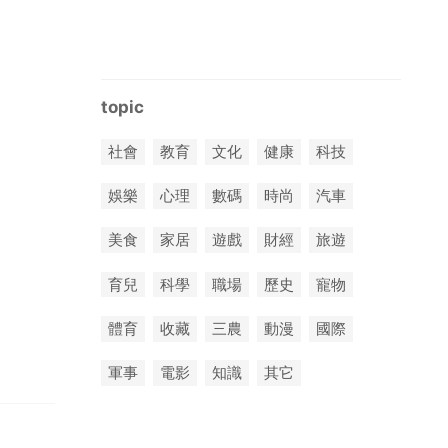
topic
社會
教育
文化
健康
科技
娛樂
心理
數碼
時尚
汽車
美食
家居
遊戲
財經
旅遊
育兒
科學
職場
歷史
寵物
體育
收藏
三農
動漫
國際
軍事
電影
知識
其它