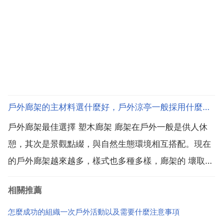
戶外廊架的主材料選什麼好，戶外涼亭一般採用什麼材料做比較好
戶外廊架最佳選擇 塑木廊架 廊架在戶外一般是供人休
憩，其次是景觀點綴，與自然生態環境相互搭配。現在
的戶外廊架越來越多，樣式也多種多樣，廊架的 壞取決
於製作材料。而製作廊架的材料主要有木材 竹材 石材
相關推薦
金屬 鋼筋混凝土等，材料的種類多種多樣，哪一種才更
適合戶外廊架的主材料呢？那一定是塑木複合材料了。
怎麼成功的組織一次戶外活動以及需要什麼注意事項