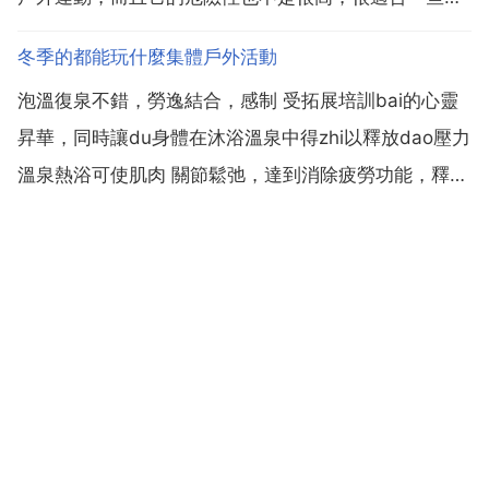
子去學習的一種戶外運動，還有像滑雪啊，還有滑翔翼
冬季的都能玩什麼集體戶外活動
呀，都是一些很不錯的戶外運動，能夠挑戰我們自身的
泡溫復泉不錯，勞逸結合，感制 受拓展培訓bai的心靈
極限。我覺得好玩的戶外運動就有衝浪這些或者是滑
昇華，同時讓du身體在沐浴溫泉中得zhi以釋放dao壓力
雪，這都是比較...
溫泉熱浴可使肌肉 關節鬆弛，達到消除疲勞功能，釋放
壓力 可擴張血管，促進血液迴圈，加速新陳代謝，重燃
工作熱情 排除長期積累在身體裡的毒素 以福利的形式
讓團隊感受到企業的關懷，加強團隊成員對公...