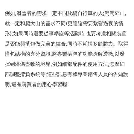
例如,滑雪者的需求一定不同於騎自行車的人;爬爬郊山,
就一定和爬大山的需求不同(更遑論需要紮營過夜的情
形);如果同時還要從事攀巖等活動時,也要考慮相關裝置
是否能與揹包做完美的結合,同時不耗損多餘體力。取得
揹包結構的充分資訊,將專業揹包的功能瞭解透徹,以發
揮到淋漓盡致的境界,例如細部配件的使用方法,怎麼細
部調整揹負系統等;這些訊息有賴專業銷售人員的告知說
明,還有購買者的用心學習喔!