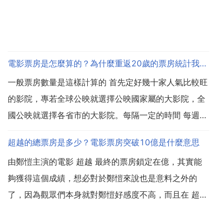
電影票房是怎麼算的？為什麼重返20歲的票房統計我才2億不到
一般票房數量是這樣計算的 首先定好幾十家人氣比較旺
的影院，專若全球公映就選擇公映國家屬的大影院，全
國公映就選擇各省市的大影院。每隔一定的時間 每週
每月 這些影院會把放映某部影片時售出的票數及 總額
超越的總票房是多少？電影票房突破10億是什麼意思
計算出來，報給影片發行方，由發行單位統計彙總這個
由鄭愷主演的電影 超越 最終的票房鎖定在億，其實能
時期的票房。電影票房是怎麼計算出來的 行業常用的票
夠獲得這個成績，想必對於鄭愷來說也是意料之外的
房收...
了，因為觀眾們本身就對鄭愷好感度不高，而且在 超越
上映前，就傳出了李晨扮17歲的 和 大家對 老牛裝嫩 本