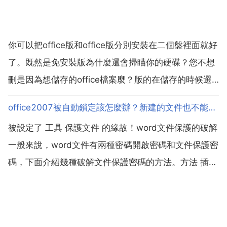
你可以把office版和office版分別安裝在二個盤裡面就好
了。既然是免安裝版為什麼還會掃瞄你的硬碟？您不想
刪是因為想儲存的office檔案麼？版的在儲存的時候選
擇下儲存檔案型別不就行了。檔案 另存為 第二個下拉
office2007被自動鎖定該怎麼辦？新建的文件也不能寫字。。。哪位仁兄幫幫忙？
選單 選其一安裝，或分倆個盤安裝均可。win能不能安
被設定了 工具 保護文件 的緣故！word文件保護的破解
裝office 找到安裝資料夾，點...
一般來說，word文件有兩種密碼開啟密碼和文件保護密
碼，下面介紹幾種破解文件保護密碼的方法。方法 插入
檔案法 啟動word，新建乙個空白文件，執行 插入 檔案
開啟 插入檔案 對話方塊，定位到需要解除保護的文件
所在的資料夾，選中相應文件，單擊 ...