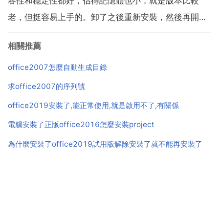
容性和穩定性都好，佔得記憶體也小，就是版本比較
老，但挺容易上手的。卸了之後重新安裝，然後再開啟
試試看行不行。excel版本的文件儲存後再開啟格式沒有
相關推薦
了 你可以在 設定單元格格式 里加上框線，日期變成數
字的情況，要把寫日期的單元格通過 設...
office2007怎麼自動生成目錄
求office2007的序列號
office2019安裝了,能正常使用,就是啟用不了,有關係
電腦安裝了正版office2016怎麼安裝project
為什麼安裝了office2019試用版解除安裝了就不能再安裝了