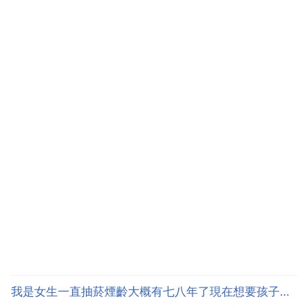
考驗的時候。沒有必要因為一次考試把自己身體搞垮！
沒有關係...
我是女生一直抽菸煙齡大概有七八年了現在想要孩子了請問要戒菸多久用不用吃些排毒的東西