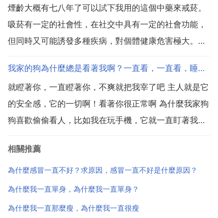
煙齡大概有七八年了可以試下我用的這個中藥來戒菸。
吸菸有一定的社會性，在社交中具有一定的社會功能，
但同時又可能誘發多種疾病，對個體健康危害極大。也
正由於如此，現在戒菸越來越受歡迎。據世界衛生組織
我家的狗為什麼總是看著我啊？一直看，一直看，睡覺的時候一轉頭就在看我，醒來也在看，吃東西也看
調查，在工業發達的國家中有四分之一的癌症者，吸菸
就瞪著你，一直瞪著你，不爽就把我宰了吧 主人就是它
的佔90 死於支氣管炎的，吸菸的佔75 死於心肌梗塞
的安全感，它的一切啊！看著你很正常啊 為什麼我家狗
者，吸菸...
狗喜歡偷偷看人，比如我在玩手機，它就一直盯著我，
我轉頭看它，它就馬上轉頭不看我了。你太好玩了，你
相關推薦
給他找個異性，它估計一天都不看你一眼 狗狗的想法你
幹嘛一定要知道尼 是的，它喜歡和你玩白 為什麼我一
為什麼感冒一直不好？求原因，感冒一直不好是什麼原因？
直盯...
為什麼我一直單身，為什麼我一直單身？
為什麼我一直那麼瘦，為什麼我一直很瘦