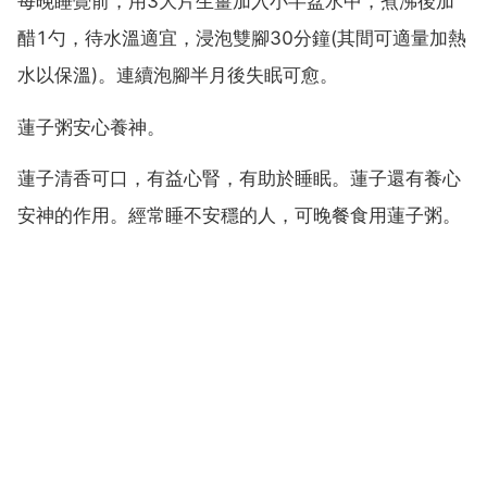
每晚睡覺前，用3大片生薑加入小半盆水中，煮沸後加
醋1勺，待水溫適宜，浸泡雙腳30分鐘(其間可適量加熱
水以保溫)。連續泡腳半月後失眠可愈。
蓮子粥安心養神。
蓮子清香可口，有益心腎，有助於睡眠。蓮子還有養心
安神的作用。經常睡不安穩的人，可晚餐食用蓮子粥。