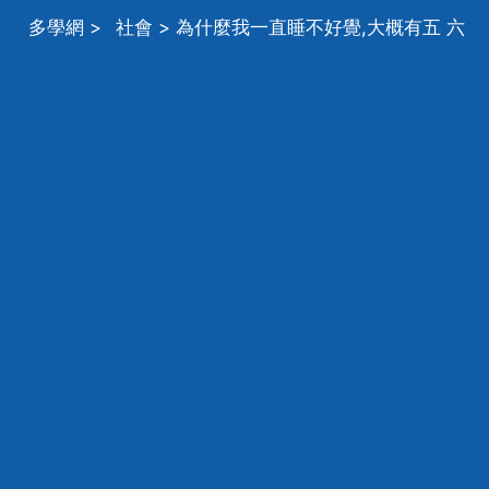
多學網
>
社會
> 為什麼我一直睡不好覺,大概有五 六
年了，我的工作 生活都沒有壓力呀