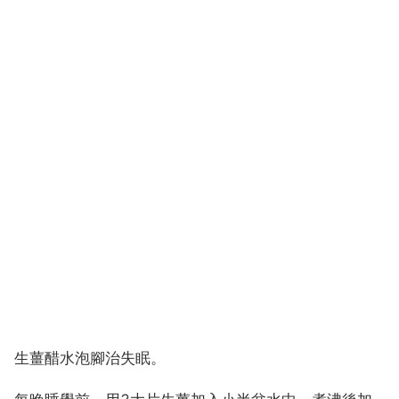
生薑醋水泡腳治失眠。