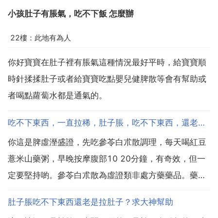
小孩肚子有脹氣，吃不下飯 怎麼辦
22樓：此地有為人
你好寶寶在肚子裡有脹氣這種情況最好平時，給寶寶順
時針揉揉肚子或者給寶寶吃點嬰兒健脾散等會有幫助或
者喝點蘿蔔水都是通氣的。
吃不下東西，一直拉稀，肚子脹，吃不下東西，還老是拉肚子？求大神幫助
你這是脾虛溼盛證，先吃參苓白朮散調理，每天喝紅豆
薏米山藥粥，早晚按摩腹部10 20分鐘，有奇效，但一
定要堅持喲。參苓白朮散為虛證類非處方藥藥品。藥方
是在四君子湯基礎上加山藥 蓮子 白扁豆 薏苡仁 砂仁 桔
肚子脹吃不下東西還老是拉肚子？求大神幫助
梗而成。參苓白朮散兼有滲溼行氣作用，並有保肺之