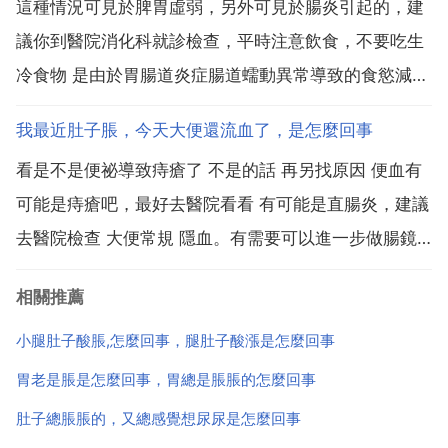
這種情況可見於脾胃虛弱，另外可見於腸炎引起的，建
效，是 脾虛溼盛證及體現 培土生金 治法的常用方劑...
議你到醫院消化科就診檢查，平時注意飲食，不要吃生
冷食物 是由於胃腸道炎症腸道蠕動異常導致的食慾減退
和腹瀉，可以服用多酶片配合西咪替丁片慶大黴素黃連
我最近肚子脹，今天大便還流血了，是怎麼回事
素進行調節 期間多喝熱水。你好，根據你的描述，初步
看是不是便祕導致痔瘡了 不是的話 再另找原因 便血有
診斷為腸炎，建議做大便常規，必要時可以做腸鏡檢查
可能是痔瘡吧，最好去醫院看看 有可能是直腸炎，建議
確診，在...
去醫院檢查 大便常規 隱血。有需要可以進一步做腸鏡
檢查。肚子脹脹老是想上大便，但拉不出來.怎麼回事
相關推薦
腸胃不好，多喝點湯，例如小米湯等等，吃點水果消化
消化，多喝水，慢慢就好了 肚子裡有脹氣，吃點消食
小腿肚子酸脹,怎麼回事，腿肚子酸漲是怎麼回事
片...
胃老是脹是怎麼回事，胃總是脹脹的怎麼回事
肚子總脹脹的，又總感覺想尿尿是怎麼回事