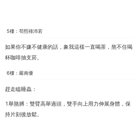
5樓：苟熙祿沛若
如果你不嫌不健康的話，象我這樣一直喝茶，熬不住喝
杯咖啡抽支菸。
6樓：嚴南優
趕走瞌睡蟲：
1舉胳膊：雙臂高舉過頭，雙手向上用力伸展身體，保
持片刻後放鬆。