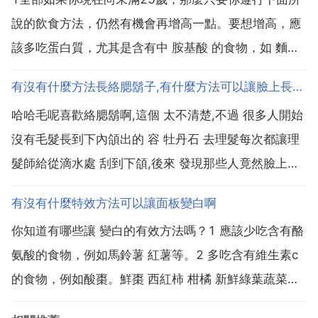
說的飲食方法，仍然有機會再增高一點。要想增高，應
該多吃蛋白質，尤其是含有中 胺基酸 的食物，如 麵粉
小麥胚芽 豆類 蝦 螃蟹 貝類 海藻 牛肉 雞肉 肝臟 豬腿
有沒有什麼方法長絡腮鬍子,有什麼方法可以讓臉上長絡腮鬍
肉 蛋 牛奶 乳酪及深色蔬菜等。反之，白米 糯米 甜點等
哈哈毛呢喜歡絡腮鬍啊,這個 太不清楚,不過 很多人開始
食品則應儘量不吃。可樂與果汁也少...
沒有毛髮長到下內頜出的 容 牡丹石 去理髮每次都讓理
髮師給從滴水處 刮到下頜,後來 發現那些人竟然臉上長
了 類似絡腮鬍的 讓子,估計 是跟所說的 刮鬍子越刮鬍子
有沒有什麼特效方法可以讓面板變白啊
月粗 是 一個道理吧,你可以試試,或者用什麼生 發之類的
你知道有哪些讓 變白的有效方法嗎？1 應該少吃含有酪
試試。有什麼方法可以讓臉上長...
氨酸的食物，例如馬鈴薯 紅薯等。2 多吃含有維生素c
的食物，例如酸棗。鮮棗 西紅柿 柑橘 新鮮綠葉蔬菜等
等。3 富含維生素e的食物有捲心菜 菜花 芝麻油 芝麻