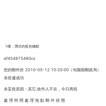
1樓：潛伏的藍色幽默
ef454875480cs
您的郵件於 2010-05-12 10:20:00（旬陽縣郵政局）
未投遞成功
未妥投原因：其它,收件人不在，今日再投
處 理 時 間 處 理 地 點 郵 件 狀 態