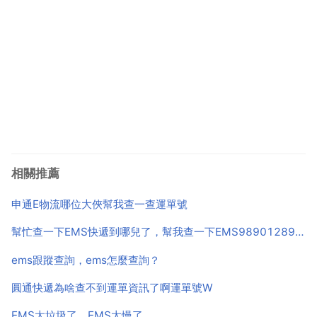
相關推薦
申通E物流哪位大俠幫我查一查運單號
幫忙查一下EMS快遞到哪兒了，幫我查一下EMS9890128929221的貨到哪了
ems跟蹤查詢，ems怎麼查詢？
圓通快遞為啥查不到運單資訊了啊運單號W
EMS太垃圾了，EMS太慢了