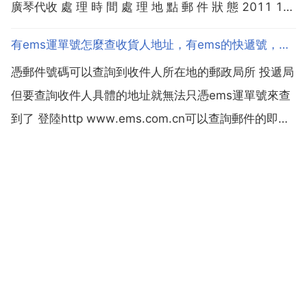
廣琴代收 處 理 時 間 處 理 地 點 郵 件 狀 態 2011 11
12 17 02 00 成都市郵政速遞公司第九營銷分部 收寄
有ems運單號怎麼查收貨人地址，有ems的快遞號，能不能查到收件地址呢
22 02 26 成都市郵政速遞...
憑郵件號碼可以查詢到收件人所在地的郵政局所 投遞局
但要查詢收件人具體的地址就無法只憑ems運單號來查
到了 登陸http www.ems.com.cn可以查詢郵件的即時
投送狀態 希望此建議能對樓主朋友有所幫助,祝快樂 你
到上面查檢視能不能看到.登陸ems http
www.ems.com.cn 將您...