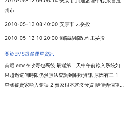
2010-05-12 06:06:14 安康市 到達處理中心,來自溫
州市
2010-05-12 08:40:00 安康市 未妥投
2010-05-12 10:20:00 旬陽縣郵政局 未妥投
關於EMS跟蹤運單資訊
首選 ems在收寄包裹後 最遲第二天中午前錄入系統如
果超過這個時限仍然無法查詢到跟蹤資訊 原因有二 1
單號被賣家輸入錯誤 2 賣家根本就沒發貨 隨便弄個單
號糊弄你 3 賣家只是填寫了運單 沒有交給郵政取貨人
員你要做的是 聯絡賣家要求提供正確可查的運單號 否
則要及時申請退款避免自動確認收貨 如果賣家...