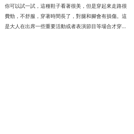
你可以試一試，這種鞋子看著很美，但是穿起來走路很
老師，讓體育老師給些意見你，但在訓練的情況下也要
費勁，不舒服，穿著時間長了，對腿和腳會有損傷。這
注...
是大人在出席一些重要活動或者表演節目等場合才穿一
次的高跟鞋，根本不適合小女孩穿。這兩雙高跟鞋你是
不能穿的，因為你是初二的女生，身體還沒有發育好，
穿高跟鞋會對腳造成一定程度的損壞，雖然高跟鞋很漂
亮時尚，但是...