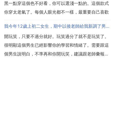
黑一點穿這個色不好看，你可以選淺一點的。這個款式
你穿太老氣了。每個人眼光都不一樣，最重要自己喜歡
我今年12歲上初二女生，期中以後老師給我新調了男同桌，他特別喜歡逗我和我開玩笑
開玩笑，只要不過分就好。玩笑過分了就不是玩笑了。
很明顯這個男生已經影響你的學習和情緒了。需要跟這
個男生說明白，不準再和你開玩笑，建議跟老師彙報情
況。不行就直接要求換位。明明很喜歡，哭了也不要
緊，男同桌就是這樣，只要自己不哭，誰都不能弄哭你
跟你老師建議換座位，理由就是那個人影響你學習。在
這個年齡的學...