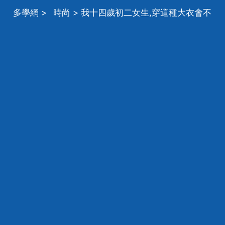
多學網
>
時尚
> 我十四歲初二女生,穿這種大衣會不
會太老氣 面板偏黑黃,灰色會不好看麼