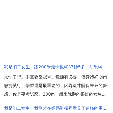
我是初二女生，跑200米最快也就37秒5多，如果經過暑假一直跑步鍛鍊，可以跑到28秒嗎
太快了吧。不需要當冠軍。鍛鍊有必要，但身體好 動作
敏捷就行。學習還是最重要的，因為這才關係未來的夢
想。你是要考試麼。200m一般來說跑的很好的女生可
以跑30 34秒左右。跑到28秒是沒有很大必要的。那就
我是初二女生，我剛才在媽媽鞋櫃裡看見了這樣的兩雙高跟鞋，我能穿一下嗎
要看看你暑假訓練的程度了，你最好問一下你們的體育