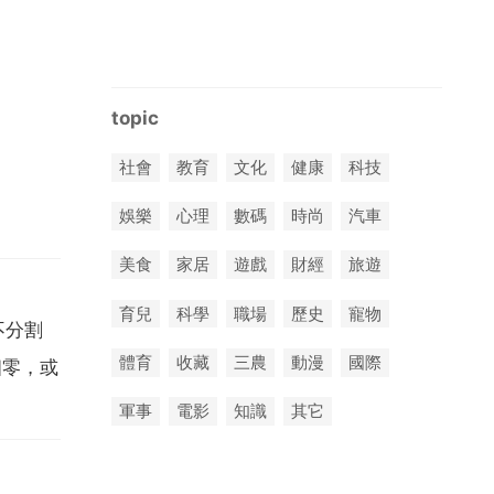
topic
社會
教育
文化
健康
科技
娛樂
心理
數碼
時尚
汽車
美食
家居
遊戲
財經
旅遊
育兒
科學
職場
歷史
寵物
不分割
體育
收藏
三農
動漫
國際
個零，或
軍事
電影
知識
其它