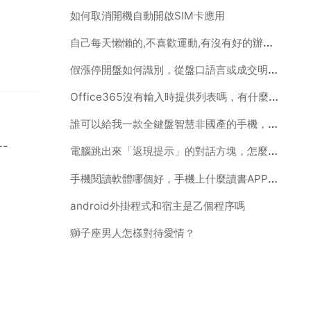
如何取消開機自動開啟SIM卡應用
自己每天懶懶的,不喜歡運動,有沒有好的辦法讓自己能夠熱衷於運動,畢竟生命在於運動啊 可就C
假漲停開盤如何識別，從盤口語言或成交明細是否可以判別，如一開盤就漲停，追進後，股價大跌，如何辯別
Office365沒有輸入時提供列表嗎，有什麼可以代替的軟體嗎
誰可以給我一款全鍵盤智慧非國產的手機，WM系統的。以前沒用過，想先買價格在500一下的練練手，黑
--
電腦跳出來「返現提示」的對話方塊，怎麼去掉啊？
手機閱讀軟體哪個好，手機上什麼讀書APP最好啊
android外掛程式和宿主是乙個程序嗎
獅子座男人怎樣對待愛情？