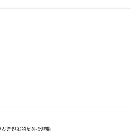
驅動檔案是遊戲的反外掛驅動