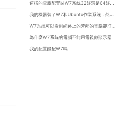
這樣的電腦配置裝W7系統32好還是64好，遊戲為主怎樣把效能發揮最大化缺點和優點在哪
我的機器裝了W7和Ubuntu作業系統，然後Ubuntu出了故障，我想重灌，怎麼搞
W7系統可以看到網路上的芳鄰的電腦卻打不開，無權訪問
為什麼W7系統的電腦不能用電視做顯示器
我的配置能配W7嗎