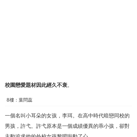
校園戀愛題材因此經久不衰
。
8樓：葉問蕊
一個名叫小耳朵的女孩，李珥。在高中時代暗戀同校的
男孩，許弋。許弋原本是一個成績優異的乖小孩，卻對
主動追求他的外校女孩黎吧啦動了心。