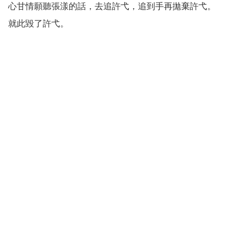
心甘情願聽張漾的話，去追許弋，追到手再拋棄許弋。
就此毀了許弋。