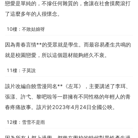
戀愛是單純的，不摻任何雜質的，會讓在社會摸爬滾打
了這麼多年的人很懷念。
10樓：不敗姑娘呀
因為青春言情**的受眾就是學生。而最容易產生共鳴的
就是校園戀愛，所以這個題材能夠經久不衰。
11樓：子莫說
該片改編自饒雪漫同名**《左耳》，主要講述了李珥、
張漾、許弋、黎吧啦等一群擁有不同性格的年輕人的青
春疼痛故事。該片於2023年4月24日全國公映。
12樓：雪雪不是雨
因為所有人都上過學，都曾在學校的時候對異性產生過