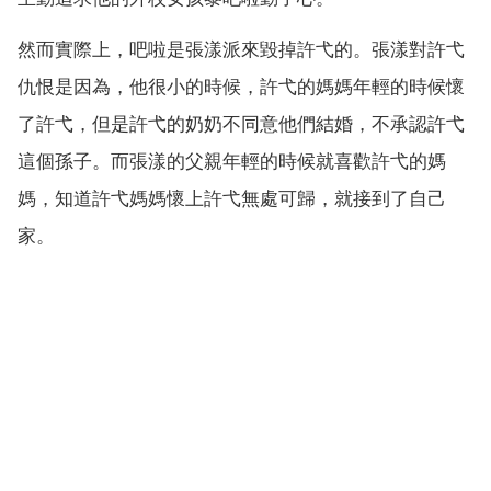
然而實際上，吧啦是張漾派來毀掉許弋的。張漾對許弋
仇恨是因為，他很小的時候，許弋的媽媽年輕的時候懷
了許弋，但是許弋的奶奶不同意他們結婚，不承認許弋
這個孫子。而張漾的父親年輕的時候就喜歡許弋的媽
媽，知道許弋媽媽懷上許弋無處可歸，就接到了自己
家。