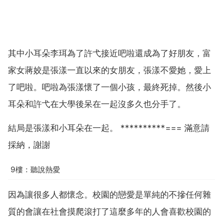
其中小耳朵李珥為了許弋接近吧啦還成為了好朋友，富
家女蔣姣是張漾一直以來的女朋友，張漾不愛她，愛上
了吧啦。吧啦為張漾懷了一個小孩，最終死掉。然後小
耳朵和許弋在大學後呆在一起沒多久也分手了。
結局是張漾和小耳朵在一起。 **********=== 滿意請
採納，謝謝
9樓：聽說熱愛
因為讓很多人都懷念。校園的戀愛是單純的不摻任何雜
質的會讓在社會摸爬滾打了這麼多年的人會喜歡校園的