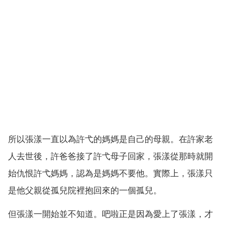
所以張漾一直以為許弋的媽媽是自己的母親。在許家老
人去世後，許爸爸接了許弋母子回家，張漾從那時就開
始仇恨許弋媽媽，認為是媽媽不要他。實際上，張漾只
是他父親從孤兒院裡抱回來的一個孤兒。
但張漾一開始並不知道。吧啦正是因為愛上了張漾，才