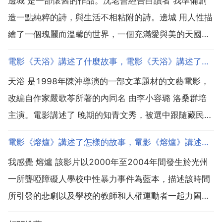
邊城 是一部懷舊的作品。沈老曾經告白讀者 我準備創
造一點純粹的詩，與生活不相粘附的詩。邊城 用人性描
繪了一個瑰麗而溫馨的世界，一個充滿愛與美的天國。
作品所描繪的人生，是在一種洋溢著詩情畫意和濃厚的
電影《天浴》講述了什麼故事，電影《天浴》講述了一個什麼故事？
地方色彩的特定環境中的，社會背景與矛盾被詩化了，
天浴 是1998年陳沖導演的一部文革題材的文藝電影，
淡化了。這與當時動盪殘酷的社會現實是有很大距離
改編自作家嚴歌苓所著的內同名 由李小容璐 洛桑群培
的。有人認...
主演。電影講述了 晚期的知青文秀，被選中跟隨藏民老
金學習牧馬，文秀為了返回原籍而自甘墮落，最後被老
電影《熔爐》講述了怎樣的故事，電影《熔爐》講述了一個怎樣的故事？
金開槍打死併合葬的一個悲慘故事。女主人公文秀出生
我感覺 熔爐 該影片以2000年至2004年間發生於光州
在一個幸福的四口之家，家中有父親 母親以及妹妹。故
一所聾啞障礙人學校中性暴力事件為藍本，描述該時間
事...
所引發的悲劇以及學校的教師和人權運動者一起力圖揭
開背後黑幕的故事。影片講述了女主被一個男人綁架囚