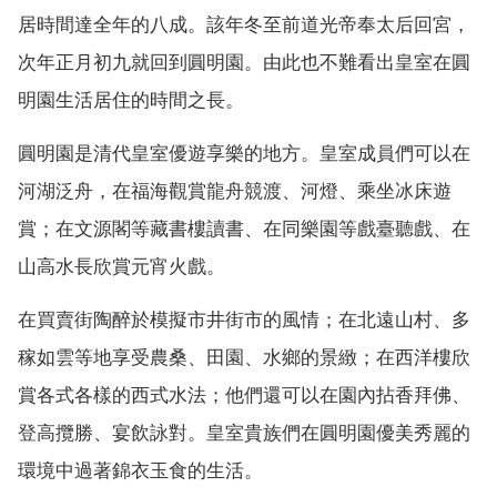
居時間達全年的八成。該年冬至前道光帝奉太后回宮，
次年正月初九就回到圓明園。由此也不難看出皇室在圓
明園生活居住的時間之長。
圓明園是清代皇室優遊享樂的地方。皇室成員們可以在
河湖泛舟，在福海觀賞龍舟競渡、河燈、乘坐冰床遊
賞；在文源閣等藏書樓讀書、在同樂園等戲臺聽戲、在
山高水長欣賞元宵火戲。
在買賣街陶醉於模擬市井街市的風情；在北遠山村、多
稼如雲等地享受農桑、田園、水鄉的景緻；在西洋樓欣
賞各式各樣的西式水法；他們還可以在園內拈香拜佛、
登高攬勝、宴飲詠對。皇室貴族們在圓明園優美秀麗的
環境中過著錦衣玉食的生活。