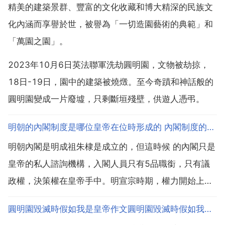
精美的建築景群、豐富的文化收藏和博大精深的民族文
化內涵而享譽於世，被譽為「一切造園藝術的典範」和
「萬園之園」。
2023年10月6日英法聯軍洗劫圓明園，文物被劫掠，
18日-19日，園中的建築被燒燬。至今奇蹟和神話般的
圓明園變成一片廢墟，只剩斷垣殘壁，供遊人憑弔。
明朝的內閣制度是哪位皇帝在位時形成的 內閣制度的建立有什麼意
明朝內閣是明成祖朱棣是成立的，但這時候 的內閣只是
皇帝的私人諮詢機構，入閣人員只有5品職銜，只有議
政權，決策權在皇帝手中。明宣宗時期，權力開始上升
三楊輔政 形成了更為完善的政務流程 全國大大小小的
圓明園毀滅時假如我是皇帝作文圓明園毀滅時假如我是皇帝作文400字
奏章，甚至老百姓給皇帝提出的建議，都由通政使司彙