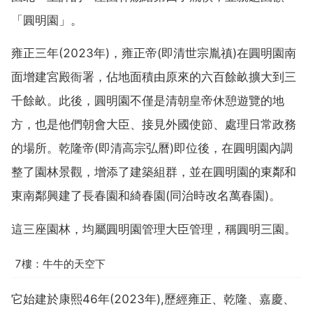
「圓明園」。
雍正三年(2023年)，雍正帝(即清世宗胤禛)在圓明園南
面增建宮殿衙署，佔地面積由原來的六百餘畝擴大到三
千餘畝。此後，圓明園不僅是清朝皇帝休憩遊覽的地
方，也是他們朝會大臣、接見外國使節、處理日常政務
的場所。乾隆帝(即清高宗弘曆)即位後，在圓明園內調
整了園林景觀，增添了建築組群，並在圓明園的東鄰和
東南鄰興建了長春園和綺春園(同治時改名萬春園)。
這三座園林，均屬圓明園管理大臣管理，稱圓明三園。
7樓：牛牛的天空下
它始建於康熙46年(2023年),歷經雍正、乾隆、嘉慶、