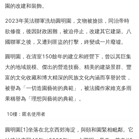
園的改建和裝飾。
2023年英法聯軍洗劫圓明園，文物被搶掠，同治帝時
欲修復，後因財政困難，被迫停止，改建其它建築。八
國聯軍之後，又遭到匪盜的打擊，終變成一片廢墟。
圓明園，在清室150餘年的建立和經營下，曾以其巨集
大的地域規模、傑出的營造技藝、精美的建築景群、豐
富的文化收藏和博大精深的民族文化內涵而享譽於世，
被譽為「一切造園藝術的典範」，被法國作家維克多雨
果稱譽為「理想與藝術的典範」。
10樓：匿名使用者
圓明園[1]坐落在北京西郊海淀，與頤和園緊相毗鄰。它