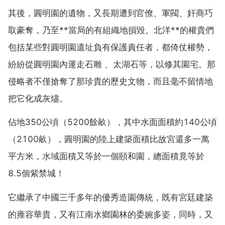
其後，圓明園的遺物，又長期遭到官僚、軍閥、奸商巧
取豪奪，乃至**當局的有組織地損毀。北洋**的權貴們
包括某些對圓明園遺址負有保護責任者，都倚仗權勢，
紛紛從圓明園內運走石雕 、太湖石等，以修其園宅。那
侵略者不僅搶奪了那珍貴的歷史文物，而且毫不留情地
把它化成灰燼。
佔地350公頃（5200餘畝），其中水面面積約140公頃
（2100畝），圓明園的陸上建築面積比故宮還多一萬
平方米，水域面積又等於一個頤和園，總面積竟等於
8.5個紫禁城！
它繼承了中國三千多年的優秀造園傳統，既有宮廷建築
的雍容華貴，又有江南水鄉園林的委婉多姿，同時，又