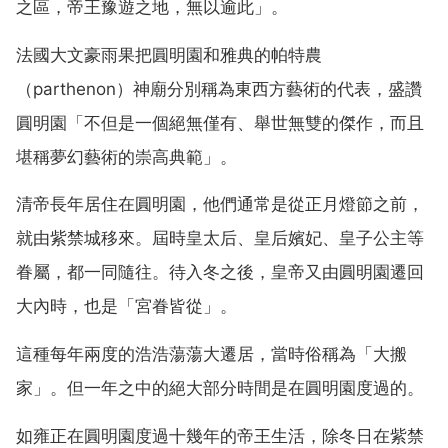
之區，帝王豫遊之地，無以逾此」。
法國大文豪雨果把圓明園和雅典的帕特農
（parthenon）神廟分別稱為東西方藝術的代表，盛讚
圓明園「不但是一個絕無僅有、舉世無雙的傑作，而且
堪稱夢幻藝術的崇高典範」。
清帝長年居住在圓明園，他們通常是從正月燈節之前，
就由紫禁城移來。屆時皇太后、皇后嬪妃、皇子公主等
眷屬，都一同隨往。待入冬之後，皇帝又由圓明園遷回
大內時，也是「宮眷皆從」。
這種每年兩度的浩浩蕩蕩大遷居，當時俗稱為「大搬
家」。但一年之中的絕大部分時間是在圓明園度過的。
如雍正在圓明園度過十幾年的帝王生活，除冬日在紫禁