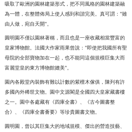
吸取了歐洲的園林建築形式，把不同風格的園林建築融
為一體，在整體佈局上使人感到和諧完美。真可謂："雖
由人做，宛自天開"。
圓明園不僅以園林著稱，而且也是一座收藏相當豐富的
皇家博物館。法國大作家雨果曾說："即使把我國所有聖
母院的全部寶物加在一起，也不能同這個規模巨集大而
富麗堂皇的東方博物館媲美"。
園內各殿堂內裝飾有難以計數的紫檀木傢俱，陳列有許
多國內外稀世文物。園中文源閣是全國四大皇家藏書樓
之一。園中各處藏有《四庫全書》、《古今圖書整
合》、《四庫全書薈要》等珍貴圖書文物。
圓明園，曾以其巨集大的地域規模、傑出的營造技藝、