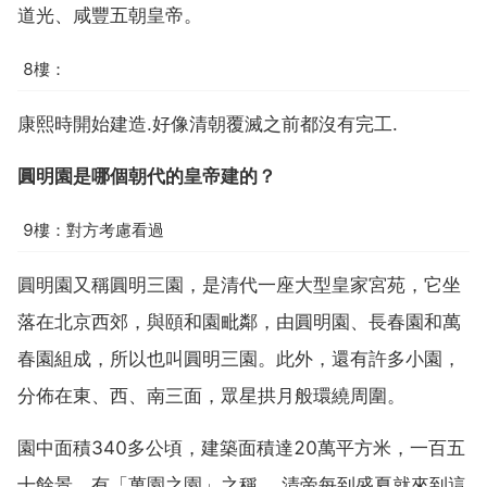
道光、咸豐五朝皇帝。
8樓：
康熙時開始建造.好像清朝覆滅之前都沒有完工.
圓明園是哪個朝代的皇帝建的？
9樓：對方考慮看過
圓明園又稱圓明三園，是清代一座大型皇家宮苑，它坐
落在北京西郊，與頤和園毗鄰，由圓明園、長春園和萬
春園組成，所以也叫圓明三園。此外，還有許多小園，
分佈在東、西、南三面，眾星拱月般環繞周圍。
園中面積340多公頃，建築面積達20萬平方米，一百五
十餘景，有「萬園之園」之稱。 清帝每到盛夏就來到這