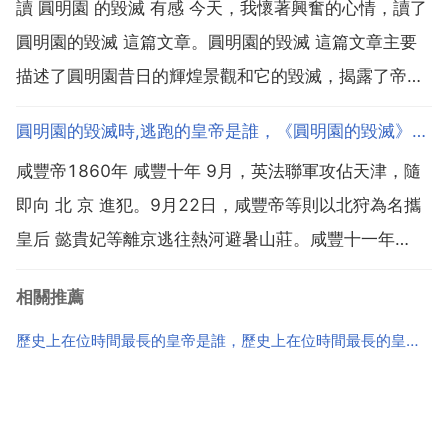
讀 圓明園 的毀滅 有感 今天，我懷著興奮的心情，讀了
總，司禮監呈報皇帝過目，再交到內閣，內閣負責草擬
圓明園的毀滅 這篇文章。圓明園的毀滅 這篇文章主要
處理意...
描述了圓明園昔日的輝煌景觀和它的毀滅，揭露了帝國
主義的野蠻罪行，表達了作者對祖國文化的熱愛之情和
圓明園的毀滅時,逃跑的皇帝是誰，《圓明園的毀滅》中，假如你是當時的皇帝，你會怎麼做？
對侵略者的痛恨之情。讀了文章後，我才知道圓明園是
咸豐帝1860年 咸豐十年 9月，英法聯軍攻佔天津，隨
圓明 萬春 長春三園的總稱。始建於1709年，歷時...
即向 北 京 進犯。9月22日，咸豐帝等則以北狩為名攜
皇后 懿貴妃等離京逃往熱河避暑山莊。咸豐十一年
1861年 七月十五日，咸豐帝在熱河行宮病重。1861年
相關推薦
8月22日，咸豐帝駕崩崩於承德避暑山莊煙波致爽殿，
享年31歲。英法聯軍火燒圓明園,咸豐跑...
歷史上在位時間最長的皇帝是誰，歷史上在位時間最長的皇帝是誰