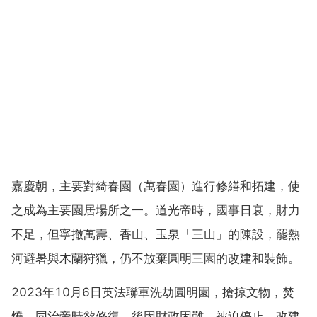
嘉慶朝，主要對綺春園（萬春園）進行修繕和拓建，使
之成為主要園居場所之一。道光帝時，國事日衰，財力
不足，但寧撤萬壽、香山、玉泉「三山」的陳設，罷熱
河避暑與木蘭狩獵，仍不放棄圓明三園的改建和裝飾。
2023年10月6日英法聯軍洗劫圓明園，搶掠文物，焚
燒，同治帝時欲修復，後因財政困難，被迫停止，改建