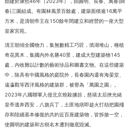
始建於康熙46年（2023年），由圓明、長春、萬春(綺
春)三園組成。有園林風景百餘處，建築面積逾16萬平
方米，是清朝帝王在150餘年間建立和經營的一座大型
皇家宮苑。
清王朝傾全國物力，集無數精工巧匠，填湖堆山，種植
奇花異木，集國內外名勝40景，建成大型建築物145
處，內收難以計數的藝術珍品和圖書文物。在這些建築
中，除具有中國風格的庭院外，長春園內還有海晏堂、
遠瀛觀等西洋風格的建築群，被譽為「萬園之園」。
2023年八國聯軍入侵北京燒殺擄掠，慈禧太后挾光緒
皇帝逃奔西安，八旗兵丁，土匪地痞即趁火打劫把園殘
存和陸續基本修復的共約近百座建築物，皆拆搶一空，
使圓明的建築和古樹名木遭到徹底毀滅。