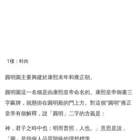
1樓：蚌肉
圓明園主要興建於康熙末年和雍正朝。
圓明園這一名稱是由康熙皇帝命名的。康熙皇帝御書三
字匾牌，就懸掛在圓明殿的門上方。對這個"圓明"雍正
皇帝有個解釋，說「圓明」二字的含義是：
神，君子之時中也；明而普照，人也。」意思是說，
「圓」是指個人品質階級的理想標準。