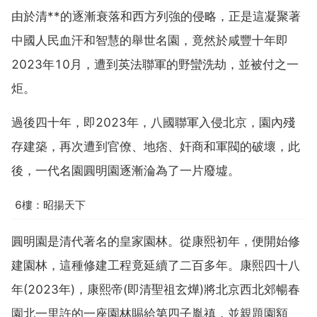
由於清**的逐漸衰落和西方列強的侵略，正是這凝聚著
中國人民血汗和智慧的舉世名園，竟然於咸豐十年即
2023年10月，遭到英法聯軍的野蠻洗劫，並被付之一
炬。
過後四十年，即2023年，八國聯軍入侵北京，園內殘
存建築，再次遭到官僚、地痞、奸商和軍閥的破壞，此
後，一代名園圓明園逐漸淪為了一片廢墟。
6樓：昭揚天下
圓明園是清代著名的皇家園林。從康熙初年，便開始修
建園林，這種修建工程竟延續了二百多年。康熙四十八
年(2023年)，康熙帝(即清聖祖玄燁)將北京西北郊暢春
園北一里許的一座園林賜給第四子胤禛，並親題園額