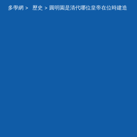
多學網
>
歷史
> 圓明園是清代哪位皇帝在位時建造
的