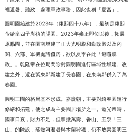
裡避暑、聽政，處理軍政事務，因此也稱「夏宮」。
圓明園始建於2023年（康熙四十八年），最初是康熙
帝給皇四子胤禛的賜園。2023年雍正即位以後，拓展
原賜園，並在園南增建了正大光明殿和勤政殿以及內
閣、六部、軍機處諸值房，欲以夏季在此「避喧聽
政」。乾隆帝在位期間除對圓明園進行區域性增建、改
建之外，還在緊東鄰新建了長春園，在東南鄰併入了萬
春園。
圓明三園的格局基本形成。嘉慶朝，主要對綺春園進行
修繕和拓建，使之成為主要園居場所之一。道光帝時，
國事日衰，財力不足，但寧撤萬壽、香山、玉泉「三
山」的陳設，罷熱河避暑與木蘭狩獵，仍不放棄圓明三