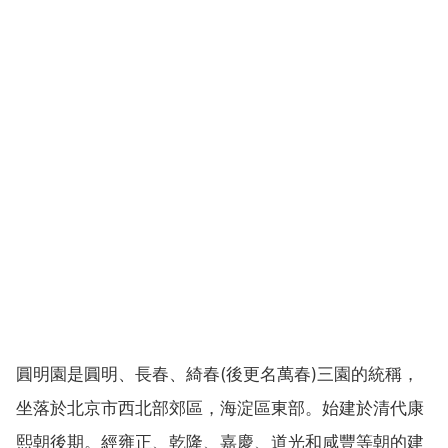
圓明園是圓明、長春、綺春(後更名萬春)三園的統稱，
坐落於北京市西北部郊區，海淀區東部。始建於清代康
熙朝後期。經雍正、乾隆、嘉慶、道光和咸豐等朝的建