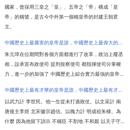
國家，曾採用三皇之「皇」、五帝之「帝」構成「皇
帝」的稱號，是古今中外第一個稱皇帝的封建王朝君
主。
中國歷史上最厲害的皇帝是誰，中國歷史上最偉大的十個皇帝都有誰？
朱元璋在位期間對各個方面都進行了改革，政治上廢丞
相，設承宣布政使司 提刑按察使司 都指揮使司分掌權
力，進一步的加強了 中國歷史上綜合實力最強的皇帝是
誰呢？中國歷史上最偉大的十個皇帝都有誰？中國歷史
中國歷史上最有才華的皇帝是誰，中國歷史上最有才華的一個皇帝是誰
上最偉大的十位皇帝，十大傑出帝王中國帝國時代歷經
以武力計 李世民。他一生從未打過敗仗。以文采計 南
了兩千餘年，其中產生了三四百個皇帝，幹古留名的帝
唐後主李煜 北宋徽宗趙佶。以魄力計 明成祖朱棣。為
王也不在...
什麼 因為他留下訓示 不稱臣 不割地 不和親 以天子守國