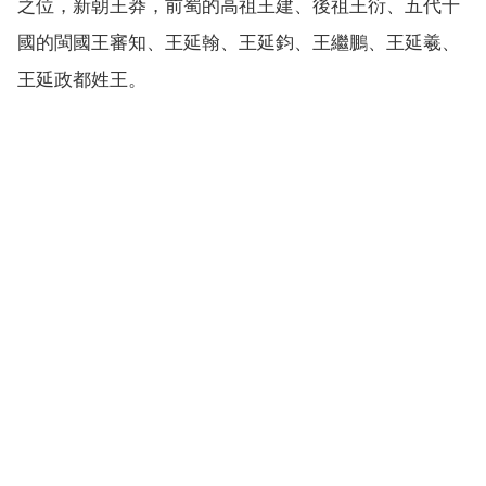
之位，新朝王莽，前蜀的高祖王建、後祖王衍、五代十
國的閩國王審知、王延翰、王延鈞、王繼鵬、王延羲、
王延政都姓王。