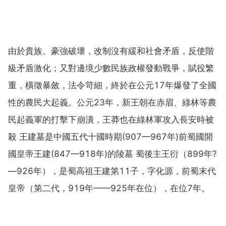
由於貴族、豪強破壞，改制沒有緩和社會矛盾，反使階
級矛盾激化；又對邊境少數民族政權發動戰爭，賦役繁
重，橫徵暴斂，法令苛細，終於在公元17年爆發了全國
性的農民大起義。公元23年，新王朝在赤眉、綠林等農
民起義軍的打擊下崩潰，王莽也在綠林軍攻入長安時被
殺 王建墓是中國五代十國時期(907—967年)前蜀國開
國皇帝王建(847—918年)的陵墓 蜀後主王衍（899年?
—926年），是蜀高祖王建第11子，字化源，前蜀末代
皇帝（第二代，919年——925年在位），在位7年。