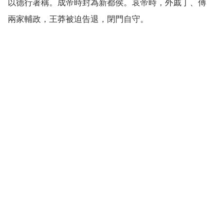
以德行著稱。成帝時封為新都侯。哀帝時，外戚丁、傅
兩家輔政，王莽被迫告退，閉門自守。