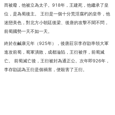
而被廢，他被立為太子。918年，王建死，他繼承了皇
位，是為蜀後主。 王衍是一個十分荒淫腐朽的皇帝，他
迷戀美色，對北方小朝廷後梁、後唐的攻擊不聞不問，
前蜀國勢一天不如一天。
終於在鹹康元年（925年），後唐莊宗李存勖率領大軍
進攻前蜀，蜀軍潰敗，成都淪陷，王衍被俘，前蜀滅
亡。 前蜀滅亡後，王衍被封為通正公。次年即926年，
李存勖認為王衍是個禍害，便殺害了王衍。