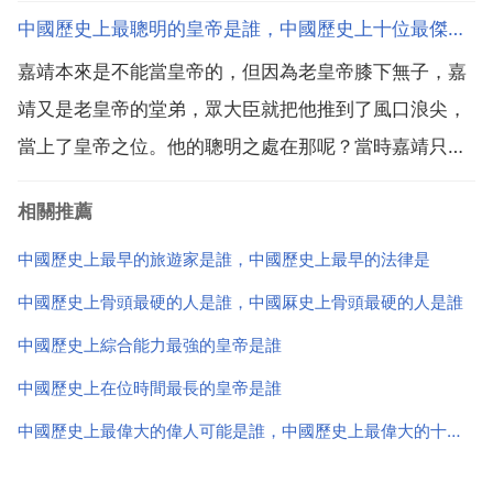
門！以對中華民族的貢獻計 唯有 祖龍 秦始皇。車同軌
中國歷史上最聰明的皇帝是誰，中國歷史上十位最傑出的皇帝
書同文，統一度量衡，所以我個人認為他對我們中華民
嘉靖本來是不能當皇帝的，但因為老皇帝膝下無子，嘉
族的貢獻最大。明朝以後就不要算了 崖山之後...
靖又是老皇帝的堂弟，眾大臣就把他推到了風口浪尖，
當上了皇帝之位。他的聰明之處在那呢？當時嘉靖只有
15歲，楊廷和認為他不會有什麼本事，但聰明一世的楊
相關推薦
廷和一輩子就看走眼了這一次。剛一即位，楊廷和就給
了朱厚熜一個下馬威，因為嘉靖是以皇堂兄身份即位，
中國歷史上最早的旅遊家是誰，中國歷史上最早的法律是
所以根據慣...
中國歷史上骨頭最硬的人是誰，中國厤史上骨頭最硬的人是誰
中國歷史上綜合能力最強的皇帝是誰
中國歷史上在位時間最長的皇帝是誰
中國歷史上最偉大的偉人可能是誰，中國歷史上最偉大的十個偉人可能是誰