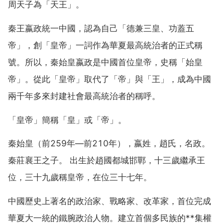
周天子為「天王」。
秦王嬴政統一中國，認為自己「德兼三皇、功蓋五
帝」，創「皇帝」一詞作為華夏最高統治者的正式稱
號。所以，秦始皇嬴政是中國首位皇帝，史稱「始皇
帝」。從此「皇帝」取代了「帝」與「王」，成為中國
兩千年多來封建社會最高統治者的稱呼。
「皇帝」簡稱「皇」或「帝」。
秦始皇（前259年—前210年），嬴姓，趙氏，名政。
秦莊襄王之子。 出生於趙國都城邯鄲，十三歲繼承王
位，三十九歲稱皇帝，在位三十七年。
中國歷史上著名的政治家、戰略家、改革家，首位完成
華夏大一統的鐵腕政治人物。建立首個多民族的**集權