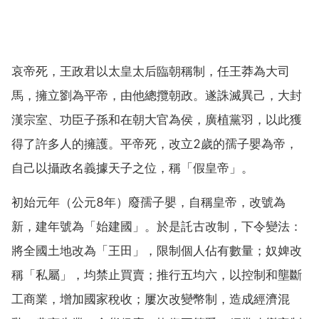
哀帝死，王政君以太皇太后臨朝稱制，任王莽為大司
馬，擁立劉為平帝，由他總攬朝政。遂誅滅異己，大封
漢宗室、功臣子孫和在朝大官為侯，廣植黨羽，以此獲
得了許多人的擁護。平帝死，改立2歲的孺子嬰為帝，
自己以攝政名義據天子之位，稱「假皇帝」。
初始元年（公元8年）廢孺子嬰，自稱皇帝，改號為
新，建年號為「始建國」。於是託古改制，下令變法：
將全國土地改為「王田」，限制個人佔有數量；奴婢改
稱「私屬」，均禁止買賣；推行五均六，以控制和壟斷
工商業，增加國家稅收；屢次改變幣制，造成經濟混