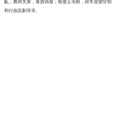
亂，農商失業，食貨俱廢；恢復五等爵，經常改變官制
和行政區劃等等。