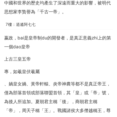
中國和世界的歷史均產生了深遠而重大的影響，被明代
思想家李贄譽為「千古一帝」。
7樓：逍遙阿七七
嬴政，bai是皇帝制du的開發者，是真正意義zhi上的第
一個dao皇帝
上古三皇五帝
專，如羲皇伏羲屬
、媧皇女媧、黃帝軒轅、炎帝神農等都不是真正帝王，
僅為部落首領或部落聯盟首領，其「皇」或「帝」號，
為後人所追加。夏朝君主稱「後」，商朝君主稱
「帝」，周天子稱「王」。戰國諸侯大多僭越稱王，尊