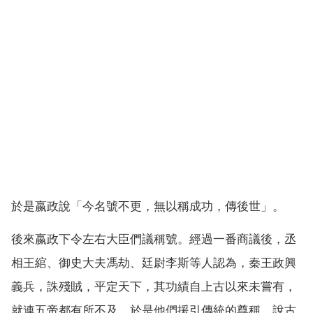
於是嬴政說「今名號不更，無以稱成功，傳後世」。
後來嬴政下令左右大臣們議稱號。經過一番商議後，丞
相王綰、御史大夫馮劫、廷尉李斯等人認為，秦王政興
義兵，誅殘賊，平定天下，其功績自上古以來未嘗有，
就連五帝都有所不及。於是他們援引傳統的尊稱，說古