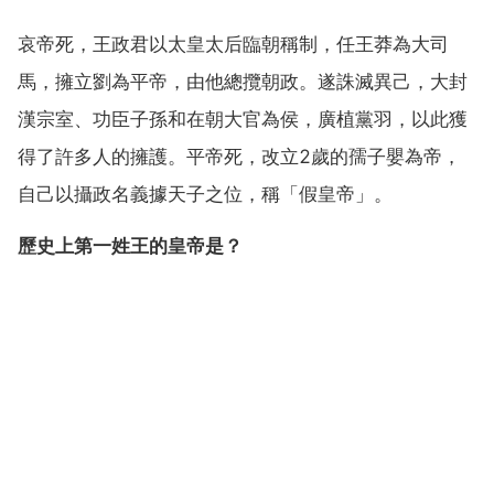
哀帝死，王政君以太皇太后臨朝稱制，任王莽為大司
馬，擁立劉為平帝，由他總攬朝政。遂誅滅異己，大封
漢宗室、功臣子孫和在朝大官為侯，廣植黨羽，以此獲
得了許多人的擁護。平帝死，改立2歲的孺子嬰為帝，
自己以攝政名義據天子之位，稱「假皇帝」。
歷史上第一姓王的皇帝是？