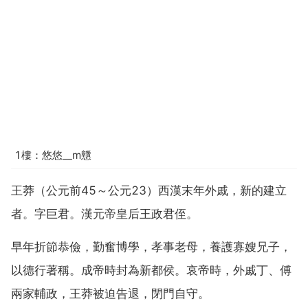
1樓：悠悠__m戇
王莽（公元前45～公元23）西漢末年外戚，新的建立
者。字巨君。漢元帝皇后王政君侄。
早年折節恭儉，勤奮博學，孝事老母，養護寡嫂兄子，
以德行著稱。成帝時封為新都侯。哀帝時，外戚丁、傅
兩家輔政，王莽被迫告退，閉門自守。