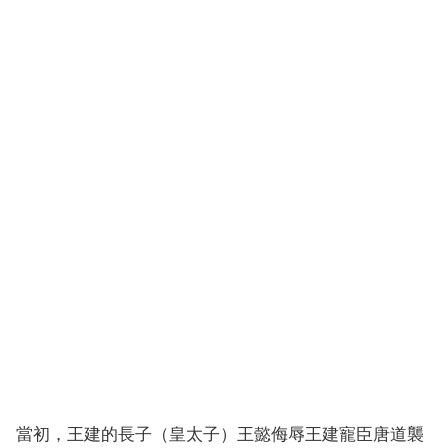
當初，王建的長子（皇太子）王懿侮辱王建寵臣唐道襲