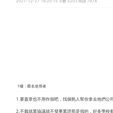
2021-12-27 18:25:15 字數 5203 閱讀 7978
1樓：匿名使用者
1.要蓋章也不用作假吧，找個熟人幫你拿去他們公
2.不籤就業協議就不發畢業證那是假的，好多學校