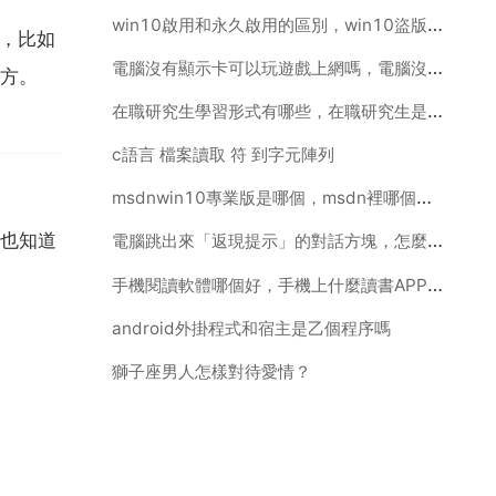
win10啟用和永久啟用的區別，win10盜版啟用和正版啟用有區別嗎
訊，比如
電腦沒有顯示卡可以玩遊戲上網嗎，電腦沒有獨立顯示卡能支援玩遊戲嗎？
方。
在職研究生學習形式有哪些，在職研究生是什麼學習形式
c語言 檔案讀取 符 到字元陣列
msdnwin10專業版是哪個，msdn裡哪個是Windows10專業版
也知道
電腦跳出來「返現提示」的對話方塊，怎麼去掉啊？
手機閱讀軟體哪個好，手機上什麼讀書APP最好啊
android外掛程式和宿主是乙個程序嗎
獅子座男人怎樣對待愛情？