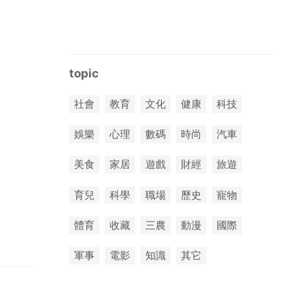
topic
社會
教育
文化
健康
科技
娛樂
心理
數碼
時尚
汽車
美食
家居
遊戲
財經
旅遊
育兒
科學
職場
歷史
寵物
體育
收藏
三農
動漫
國際
軍事
電影
知識
其它