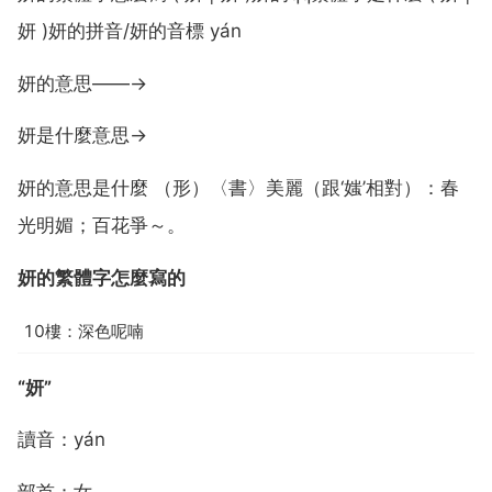
妍 )妍的拼音/妍的音標 yán
妍的意思——→
妍是什麼意思→
妍的意思是什麼 （形）〈書〉美麗（跟‘媸’相對）：春
光明媚；百花爭～。
妍的繁體字怎麼寫的
10樓：深色呢喃
“妍”
讀音：yán
部首：女