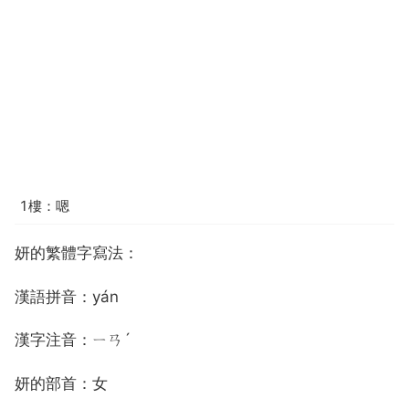
1樓：嗯
妍的繁體字寫法：
漢語拼音：yán
漢字注音：ㄧㄢˊ
妍的部首：女