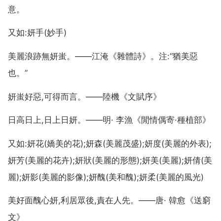
意。
又如:妍手(妙手)
美麗浪跡無妍蚩。——江淹《雜體詩》。注:“猶美惡
也。”
妍蚩好惡,可得而言。——陸機《文賦序》
日高日上,日上日妍。——明· 李漁《閒情偶寄·種植部》
又如:妍花(嬌美的花);妍森(美麗茂盛);妍度(美麗的外表);
妍芳(美麗的花卉);妍狀(美麗的形態);妍美(美麗);妍倩(美
麗);妍影(美麗的影像);妍醜(美和醜);妍柔(美麗的風光)
美好面醜心妍,利居眾後,責在人先。——唐· 韓愈《送窮
文》