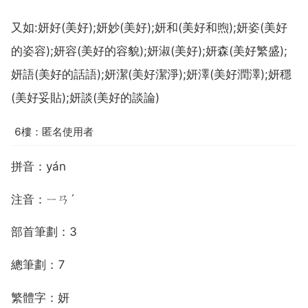
又如:妍好(美好);妍妙(美好);妍和(美好和煦);妍姿(美好
的姿容);妍容(美好的容貌);妍淑(美好);妍森(美好繁盛);
妍語(美好的話語);妍潔(美好潔淨);妍澤(美好潤澤);妍穩
(美好妥貼);妍談(美好的談論)
6樓：匿名使用者
拼音：yán
注音：ㄧㄢˊ
部首筆劃：3
總筆劃：7
繁體字：妍