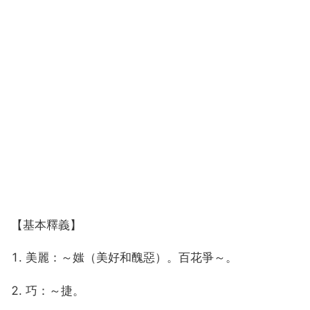
【基本釋義】
1. 美麗：～媸（美好和醜惡）。百花爭～。
2. 巧：～捷。