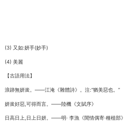
(3) 又如:妍手(妙手)
(4) 美麗
【古語用法】
浪跡無妍蚩。——江淹《雜體詩》。注:“猶美惡也。”
妍蚩好惡,可得而言。——陸機《文賦序》
日高日上,日上日妍。——明· 李漁《閒情偶寄·種植部》