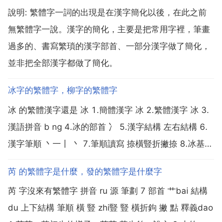
說明: 繁體字一詞的出現是在漢字簡化以後，在此之前
無繁體字一說。漢字的簡化，主要是把常用字裡，筆畫
過多的、書寫繁瑣的漢字部首、一部分漢字做了簡化，
並非把全部漢字都做了簡化。
冰字的繁體字，柳字的繁體字
冰 的繁體漢字還是 冰 1.簡體漢字 冰 2.繁體漢字 冰 3.
漢語拼音 b ng 4.冰的部首 冫 5.漢字結構 左右結構 6.
漢字筆順 丶一丨 丶 7.筆順讀寫 捺橫豎折撇捺 8.冰基本
解釋 水因冷凝結成的固體 塊。凌。箱。窖。雕。封。
芮 的繁體字是什麼，發的繁體字是什麼字
球。鎮。釋 像冰一樣融化，喻嫌隙 懷疑 誤會等完全消
芮 字沒來有繁體字 拼音 ru 源 筆劃 7 部首 艹bai 結構
除 淇淋...
du 上下結構 筆順 橫 豎 zhi豎 豎 橫折鉤 撇 點 釋義dao