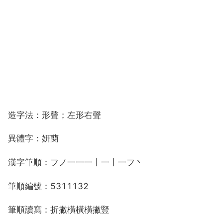
造字法：形聲；左形右聲
異體字：姸蔅
漢字筆順：フノ一一一丨一丨一フ丶
筆順編號：5311132
筆順讀寫：折撇橫橫橫撇豎