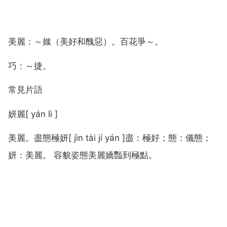
美麗：～媸（美好和醜惡）。百花爭～。
巧：～捷。
常見片語
妍麗[ yán lì ]
美麗。盡態極妍[ jìn tài jí yán ]盡：極好；態：儀態；
妍：美麗。 容貌姿態美麗嬌豔到極點。