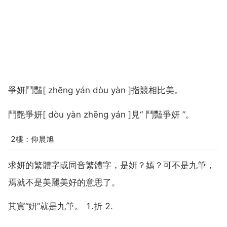
爭妍鬥豔[ zhēng yán dòu yàn ]指競相比美。
鬥艶爭妍[ dòu yàn zhēng yán ]見“ 鬥豔爭妍 ”。
2樓：仰晨旭
求妍的繁體字或同音繁體字，是姸？嫣？可不是九筆，
焉就不是美麗美好的意思了。
其實“姸”就是九筆。 1.折 2.