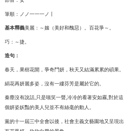
筆順：ノノ一一一ノ丨
基本釋義
美麗：～媸（美好和醜惡）。百花爭～。
巧：～捷。
造句：
春天，果樹花開，爭奇鬥妍，秋天又結滿累累的碩果。
絹花再妍麗多姿，沒有一縷芬芳是屬於它的。
秦塵沒有說話,只是嗤笑一聲,冷冷的看著安如霧,對於這
個妍姿妖豔的美人兒並不有絲毫的動人。
黨的十一屆三中全會以後，社會主義文藝園地又呈現出