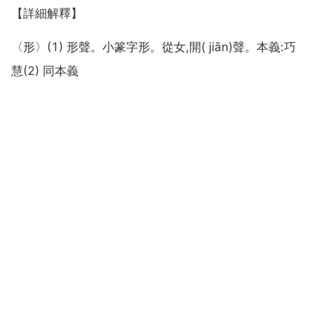
【詳細解釋】
〈形〉(1) 形聲。小篆字形。從女,開( jiān)聲。本義:巧
慧(2) 同本義