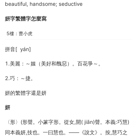
beautiful, handsome; seductive
妍字繁體字怎麼寫
5樓：曹小虎
拼音[ yán]
1.美麗：～媸（美好和醜惡）。百花爭～。
2.巧：～捷。
妍的繁體字還是妍
妍
〈形〉(形聲。小篆字形。從女,開( jiān)聲。本義:巧慧)
同本義妍,技也。一曰慧也。——《說文》。按,慧巧之