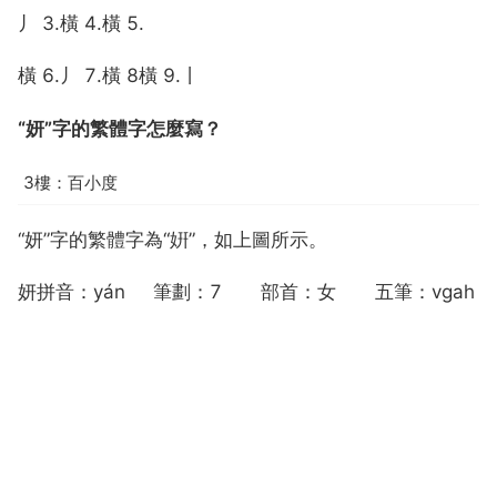
丿 3.橫 4.橫 5.
橫 6.丿 7.橫 8橫 9.丨
“妍”字的繁體字怎麼寫？
3樓：百小度
“妍”字的繁體字為“姸”，如上圖所示。
妍拼音：yán 筆劃：7 部首：女 五筆：vgah