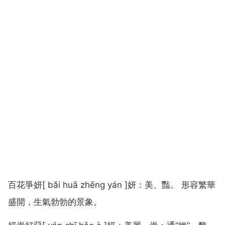
百花爭妍[ bǎi huā zhēng yán ]妍：美、豔。 形容繁華
盛開，生氣勃勃的景象。