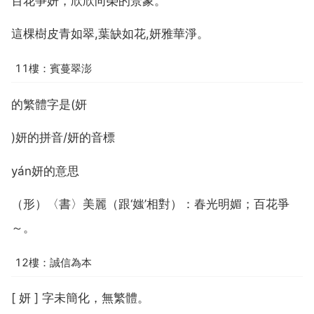
百花爭妍，欣欣向榮的景象。
這棵樹皮青如翠,葉缺如花,妍雅華淨。
11樓：賓蔓翠澎
的繁體字是(妍
)妍的拼音/妍的音標
yán妍的意思
（形）〈書〉美麗（跟‘媸’相對）：春光明媚；百花爭
～。
12樓：誠信為本
[ 妍 ] 字未簡化，無繁體。