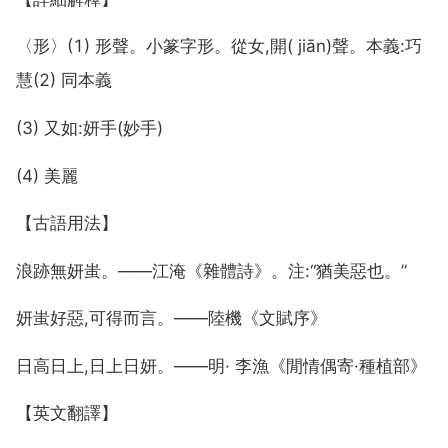
〈形〉(1) 形聲。小篆字形。從女,開( jiān)聲。本義:巧
慧(2) 同本義
(3) 又如:妍手(妙手)
(4) 美麗
【古語用法】
浪跡無妍蚩。——江淹《雜體詩》。注:“猶美惡也。”
妍蚩好惡,可得而言。——陸機《文賦序》
日高日上,日上日妍。——明· 李漁《閒情偶寄·種植部》
【英文翻譯】