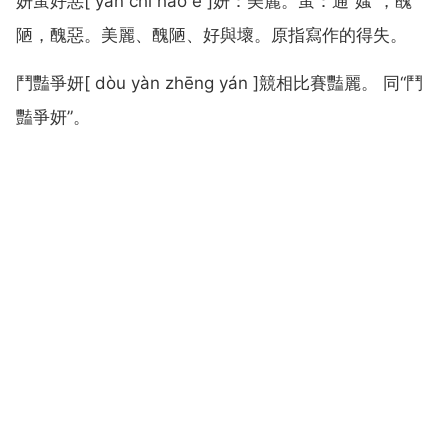
妍蚩好惡[ yán chī hǎo è ]妍：美麗。蚩：通“媸”，醜
陋，醜惡。美麗、醜陋、好與壞。原指寫作的得失。
鬥豔爭妍[ dòu yàn zhēng yán ]競相比賽豔麗。 同“鬥
豔爭妍”。