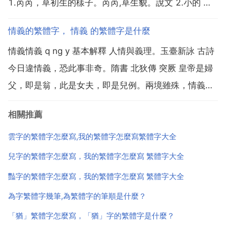
1.芮芮，草初生的樣子。芮芮,草生貌。說文 2.小的 蕞
芮於城隅者,百不處一。文選 潘岳 西征賦 3.柔軟 不食穀
情義的繁體字， 情義 的繁體字是什麼
食,不衣芮溫。呂氏春秋 必已 陳奇猷校釋 此 芮...
情義情義 q ng y 基本解釋 人情與義理。玉臺新詠 古詩
今日違情義，恐此事非奇。隋書 北狄傳 突厥 皇帝是婦
父，即是翁，此是女夫，即是兒例。兩境雖殊，情義是
一。情誼 恩情。北魏 酈道元 水經注 河水五 曹操 圍 張
相關推薦
超 於 雍丘 洪 以情義，請 袁紹 救之，不許。洪 與 紹
絕。宋 蘇軾 杭州故...
雲字的繁體字怎麼寫,我的繁體字怎麼寫繁體字大全
兒字的繁體字怎麼寫，我的繁體字怎麼寫 繁體字大全
豔字的繁體字怎麼寫，我的繁體字怎麼寫 繁體字大全
為字繁體字幾筆,為繁體字的筆順是什麼？
「猶」繁體字怎麼寫，「猶」字的繁體字是什麼？