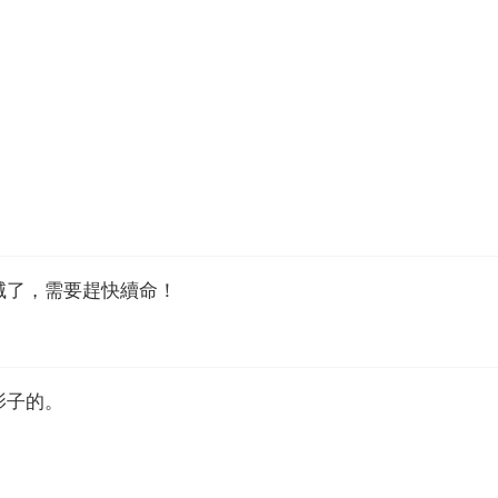
滅了，需要趕快續命！
影子的。