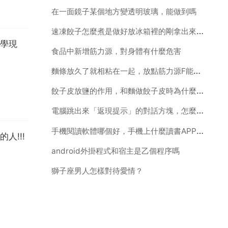
在一面鏡子某個地方變透明玻璃，能做到嗎
速凍餃子怎麼煮是做好放冰箱裡的剛拿出來還黏在一塊
學現
食品中新增筋力源，對身體有什麼危害
麵條放久了就相粘在一起，放點筋力源F能起到作用嗎
餃子皮放鹽的作用，和麵做餃子皮時為什麼要放鹽
電腦跳出來「返現提示」的對話方塊，怎麼去掉啊？
手機閱讀軟體哪個好，手機上什麼讀書APP最好啊
!!!
android外掛程式和宿主是乙個程序嗎
獅子座男人怎樣對待愛情？