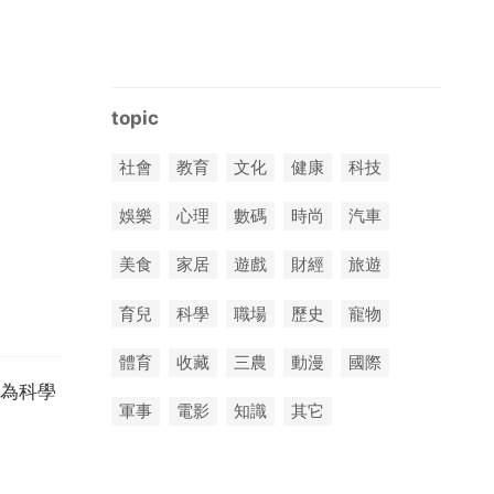
topic
社會
教育
文化
健康
科技
娛樂
心理
數碼
時尚
汽車
美食
家居
遊戲
財經
旅遊
育兒
科學
職場
歷史
寵物
體育
收藏
三農
動漫
國際
為科學
軍事
電影
知識
其它