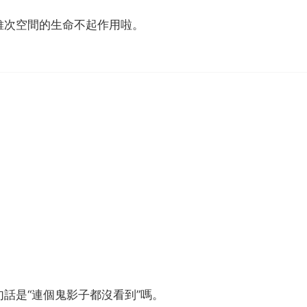
維次空間的生命不起作用啦。
話是“連個鬼影子都沒看到”嗎。