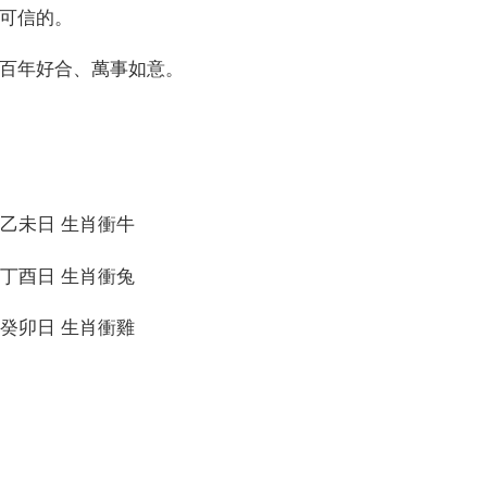
不可信的。
們百年好合、萬事如意。
月 乙未日 生肖衝牛
月 丁酉日 生肖衝兔
月 癸卯日 生肖衝雞