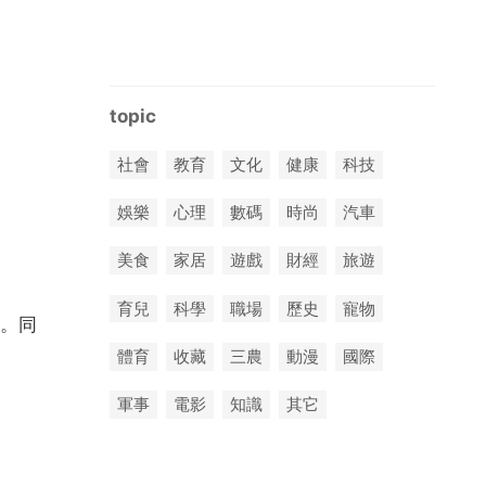
topic
社會
教育
文化
健康
科技
娛樂
心理
數碼
時尚
汽車
美食
家居
遊戲
財經
旅遊
育兒
科學
職場
歷史
寵物
。同
體育
收藏
三農
動漫
國際
軍事
電影
知識
其它