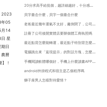
20分求高手給批個，越詳細越好，十分感謝！不是軟體的
2023
貝字臺念什麼，貝字一個臺念什麼
3年05
老爸最近幾年運氣不太好，廠倒閉了，公司負債累累，爺爺奶奶陸續逝世了，叫來個風水師傅來家看，風水師傅
5月14
註冊了公司後開實體店要辦個體工商執照嗎
8日 星
最近點背怎麼能轉運，最近點子特別背怎麼化解轉運
星期日
電腦跳出來「返現提示」的對話方塊，怎麼去掉啊？
 農曆
手機閱讀軟體哪個好，手機上什麼讀書APP最好啊
樂】！
android外掛程式和宿主是乙個程序嗎
獅子座男人怎樣對待愛情？