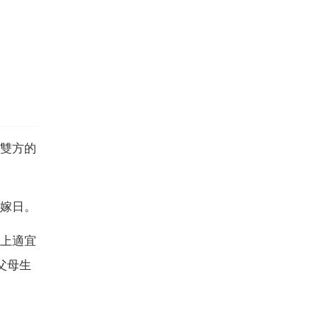
雙方的
嫁日。
上適宜
父母生