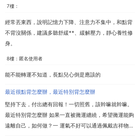
7樓：
經常丟東西，說明記憶力下降、注意力不集中，和點背
不背沒關係，建議多聽舒緩**、緩解壓力，靜心養性修
身。
8樓：匿名使用者
能不能轉運不知道，長點兒心倒是應該的
最近很點背怎麼辦，最近特別背怎麼辦
堅持下去，付出總有回報！一切照舊，該幹嘛就幹嘛。
最近特別背怎麼辦 如果一直被黴運纏繞，希望黴運能夠
遠離自己，如何做？一 運氣不好可以通過佩戴吉祥物來
轉運，能夠催旺運勢，化解黴運。吉祥物屬於至陽性