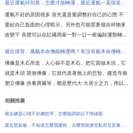
最近運氣特別差，怎麼才能轉運，最近運氣一直很差，怎樣能快速轉運
的，因此可以減少陰性，自然而然運程就會被提高了。
運氣不好的原因很多 首先還是要調整好自己的心態 不
運氣不好的時候，你也可以在紅繩周家官方 定製一款適
要給自己負面的心理暗示。另外也可能需要個吉祥物來
合你的吉...
改變下 具體可以在紅繩周家一對一訂一根偏財運類轉運
吉祥物。自己努力吧，運氣這東西都是迷信，自己努力
最近很背。佩戴本命佛能轉運嗎？有沒有戴本命佛轉運的
就一定會成功 氣旺則運自至。多一些陽光。多一些運動
佛像是木石所造，人心卻不是木石。把它當做木頭，它
最近運氣一直很差，怎樣能快速轉運 最近運氣太差，如
就是木頭 當做佛像，它就代表著無上的悲智。建造寺廟
何...
塑立佛像 供養寶藏等，都是歷代大 大居士之力，用以
表達內心的信仰。國外最好的東西都用來建造教堂，也
相關推薦
是同樣的道理。在莊嚴的環境中，人們內心的虔誠容易
被引發。佛教沒有 本命佛 的說法，佛像也不是護身符
最近總是心情不好總想哭，怎麼能調節以下情緒呢
轉...
最近想裝修，不知道怎麼買建材，去哪買能便宜點而且質量好點