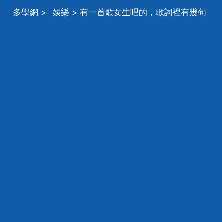
多學網
>
娛樂
> 有一首歌女生唱的，歌詞裡有幾句
是只不過是一句了無牽掛，可是卻