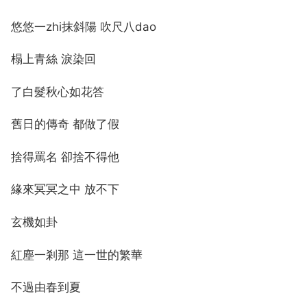
悠悠一zhi抹斜陽 吹尺八dao
榻上青絲 淚染回
了白髮秋心如花答
舊日的傳奇 都做了假
捨得罵名 卻捨不得他
緣來冥冥之中 放不下
玄機如卦
紅塵一剎那 這一世的繁華
不過由春到夏