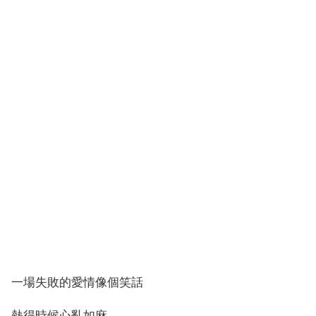
一場失敗的愛情像個笑話
熱得時候心亂如麻