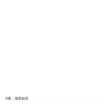
2樓：湘星銘辰