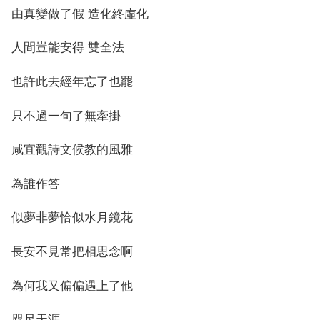
由真變做了假 造化終虛化
人間豈能安得 雙全法
也許此去經年忘了也罷
只不過一句了無牽掛
咸宜觀詩文候教的風雅
為誰作答
似夢非夢恰似水月鏡花
長安不見常把相思念啊
為何我又偏偏遇上了他
咫尺天涯