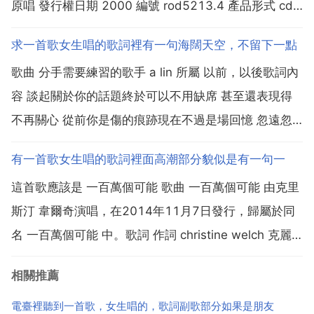
原唱 發行權日期 2000 編號 rod5213.4 產品形式 cd
名稱 情定滾石 情定巴黎 曲 小蟲 詞 小蟲 歌詞 真心無奈
求一首歌女生唱的歌詞裡有一句海闊天空，不留下一點
多心都為了愛 我坐在這 傻傻的發呆 我仍依賴 你純純...
歌曲 分手需要練習的歌手 a lin 所屬 以前，以後歌詞內
容 談起關於你的話題終於可以不用缺席 甚至還表現得
不再關心 從前你是傷的痕跡現在不過是場回憶 忽遠忽
近 我怕的是低潮來襲這城市 夠隱密 藏住我突然想哭的
有一首歌女生唱的歌詞裡面高潮部分貌似是有一句一
情緒 寧願失去鬥志勇氣好過和你冷戰推擠 這樣誰輸得
這首歌應該是 一百萬個可能 歌曲 一百萬個可能 由克里
起 原來分手是需要練習的 等時間久了會...
斯汀 韋爾奇演唱，在2014年11月7日發行，歸屬於同
名 一百萬個可能 中。歌詞 作詞 christine welch 克麗
絲叮 作曲 skot suyama 陶山 演唱 克麗絲叮 幽靜 窗外
相關推薦
滿地片片寒花 一瞬間永恆的時差窩在棉被裡 傾聽踏雪
聽...
電臺裡聽到一首歌，女生唱的，歌詞副歌部分如果是朋友