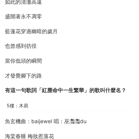
如此的清澈高遠
盛開著永不凋零
藍蓮花穿過幽暗的歲月
也曾感到彷徨
當你低頭的瞬間
才發覺腳下的路
有這一句歌詞「紅塵命中一生繁華」的歌叫什麼名？
5樓：木易
魚玄機曲：baijewel 唱：巫灩灩du
海棠春睡 梅妝惹落花