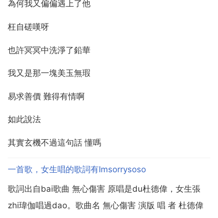
為何我又偏偏遇上了他
枉自磋嘆呀
也許冥冥中洗淨了鉛華
我又是那一塊美玉無瑕
易求善價 難得有情啊
如此說法
其實玄機不過這句話 懂嗎
一首歌，女生唱的歌詞有Imsorrysoso
歌詞出自bai歌曲 無心傷害 原唱是du杜德偉，女生張
zhi瑋伽唱過dao。歌曲名 無心傷害 演版 唱 者 杜德偉