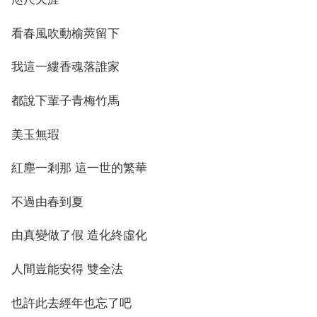
看春風吹動榆莢留下
我這一縷香魂落誰家
都說下輩子青梅竹馬
美玉無瑕
紅塵一剎那 這一世的繁華
不過由春到夏
由真變做了假 造化終虛化
人間豈能安得 雙全法
也許此去經年也忘了吧