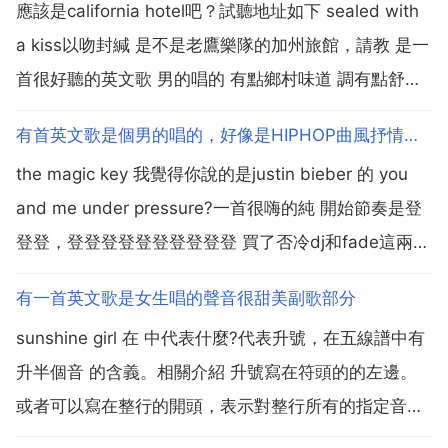
應該是california hotel吧？試聽地址如下 sealed with
a kiss以吻封緘 是不是老鷹樂隊的加州旅館，請教 是一
首很好聽的英文歌 男的唱的 有點鄉村味道 調有點舒
緩，歌詞有when you 什麼什麼 10 手機有一首這樣的
有首英文歌是個男的唱的，好像是HIPHOP曲風抒情的。前奏是鋼琴登登登登登登登登登登
不知是不是你想要的 take me home co...
the magic key 我覺得你說的是justin bieber 的 you
and me under pressure?一首很嗨的純 開始節奏是登
登登，登登登登登登登登登登 買了否冷dj和fade這兩首
都是登登 不妨聽聽 歌曲應該是 when the light comes
有一首英文歌是女生唱的聲音很甜美副歌部分
歌手 dirk r...
sunshine girl 在 中代表什麼?代表升號，在五線譜中有
升半個音 的含義。相關介紹 升號寫在符頭的的左邊。
或者可以寫在整行的開頭，表示對整行所有的指定音符
做 升半個音 處理，意味著將原有的音符上升到挨著它