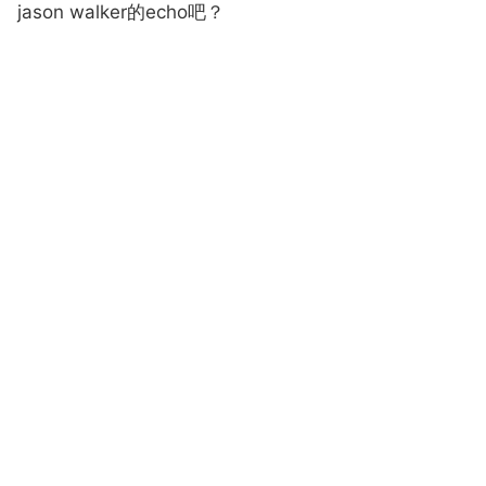
jason walker的echo吧？