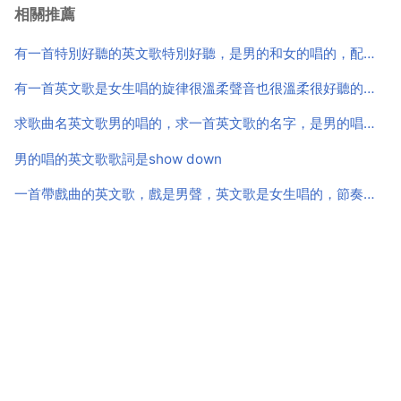
相關推薦
的上方鍵。相關記號 1.降記號 表示將基本音級降低半
音。2.重升記號 表示將基本音級...
有一首特別好聽的英文歌特別好聽，是男的和女的唱的，配合得特別好，調特經典，特有感覺，就是不知道叫什
有一首英文歌是女生唱的旋律很溫柔聲音也很溫柔很好聽的。我現
求歌曲名英文歌男的唱的，求一首英文歌的名字，是男的唱的，高潮部分是高音，並且重複一句歌詞，那歌詞也是英文的，音譯大概是，特
男的唱的英文歌歌詞是show down
一首帶戲曲的英文歌，戲是男聲，英文歌是女生唱的，節奏很快，什