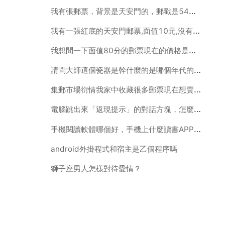
我有張郵票，背景是天安門的，郵戳是54年的，是河南鄭州寄到南昌的，圖案如下，想問下現在市場價多少
我有一張紅底的天安門郵票,面值10元,沒有年份,蓋過郵戳的,現在值多少錢
我想問一下面值80分的郵票現在的價格是多少？（古代思想家）老子
請問大師這個瓷器是幹什麼的是哪個年代的價格多少謝謝大師的回答
集郵市場衍情我家中收藏很多郵票現在想賣出請問怎麼賣謝
電腦跳出來「返現提示」的對話方塊，怎麼去掉啊？
手機閱讀軟體哪個好，手機上什麼讀書APP最好啊
android外掛程式和宿主是乙個程序嗎
獅子座男人怎樣對待愛情？