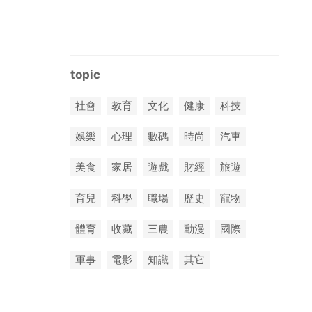
topic
社會
教育
文化
健康
科技
娛樂
心理
數碼
時尚
汽車
美食
家居
遊戲
財經
旅遊
育兒
科學
職場
歷史
寵物
體育
收藏
三農
動漫
國際
軍事
電影
知識
其它