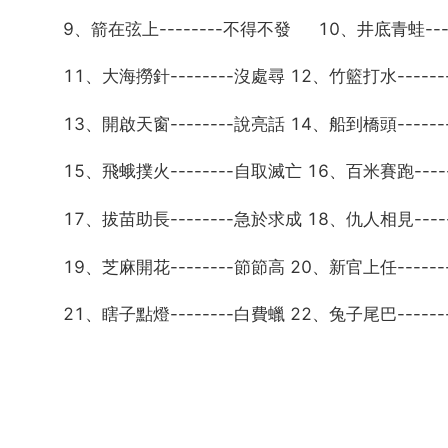
9、箭在弦上--------不得不發 10、井底青蛙---
11、大海撈針--------沒處尋 12、竹籃打水-----
13、開啟天窗--------說亮話 14、船到橋頭-----
15、飛蛾撲火--------自取滅亡 16、百米賽跑----
17、拔苗助長--------急於求成 18、仇人相見----
19、芝麻開花--------節節高 20、新官上任-----
21、瞎子點燈--------白費蠟 22、兔子尾巴-----