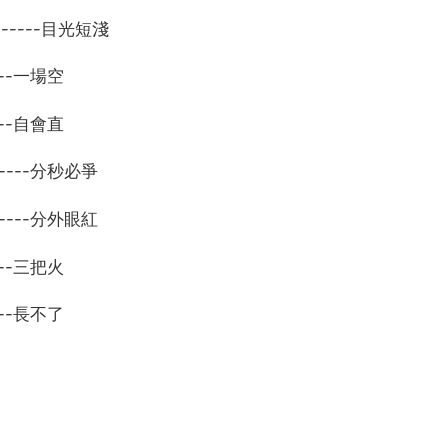
-----目光短淺
---一場空
---自會直
----分秒必爭
----分外眼紅
---三把火
---長不了