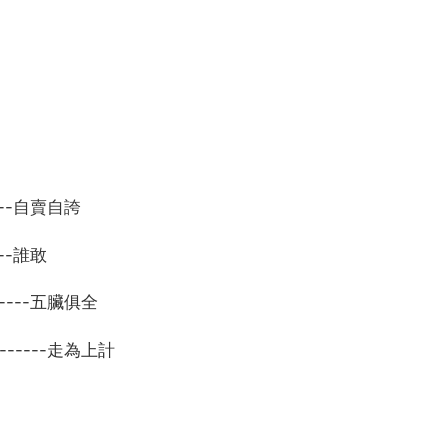
---自賣自誇
--誰敢
----五臟俱全
------走為上計