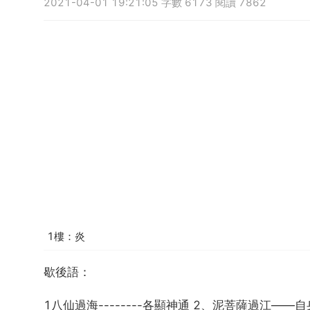
2021-04-01 19:21:05 字數 6173 閱讀 7862
1樓：炎
歇後語：
1八仙過海--------各顯神通 2、泥菩薩過江——