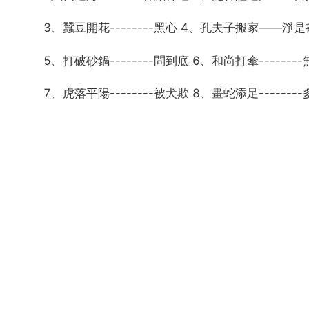
3、蠶豆開花--------黑心 4、孔夫子搬家——淨
5、打破砂鍋--------問到底 6、和尚打傘-------
7、虎落平陽--------被犬欺 8、畫蛇添足-------