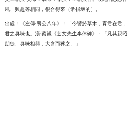
風、興趣等相同，很合得來（常指壞的）。
出處：《左傳·襄公八年》：「今譬於草木，寡君在君，
君之臭味也。漢·蔡邕《玄文先生李休碑》：「凡其親昭
朋徒、臭味相與，大會而葬之。」