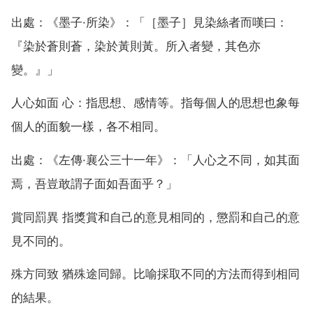
出處：《墨子·所染》：「［墨子］見染絲者而嘆曰：
『染於蒼則蒼，染於黃則黃。所入者變，其色亦
變。』」
人心如面 心：指思想、感情等。指每個人的思想也象每
個人的面貌一樣，各不相同。
出處：《左傳·襄公三十一年》：「人心之不同，如其面
焉，吾豈敢謂子面如吾面乎？」
賞同罰異 指獎賞和自己的意見相同的，懲罰和自己的意
見不同的。
殊方同致 猶殊途同歸。比喻採取不同的方法而得到相同
的結果。