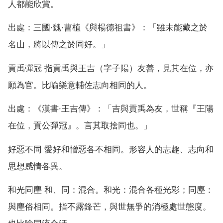
人都能欣賞。
出處：三國·魏·曹植《與楊德祖書》：「雖未能藏之於
名山，將以傳之於同好。」
貢禹彈冠 指貢禹與王吉（字子陽）友善，見其在位，亦
願為官。比喻樂意輔佐志向相同的人。
出處：《漢書·王吉傳》：「吉與貢禹為友，世稱『王陽
在位，貢公彈冠』。言其取捨同也。」
好惡不同 愛好和憎惡各不相同。形容人的志趣、志向和
思想感情各異。
和光同塵 和、同：混合。和光：混合各種光彩；同塵：
與塵俗相同。指不露鋒芒，與世無爭的消極處世態度。