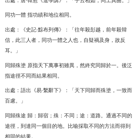
出處：唐·韓愈《進學講》：「子云相如，同工異曲。」
同功一體 指功績和地位相同。
出處：《史記·黥布列傳》：「往年殺彭越，前年殺韓
信，此三人者，同功一體之人也，自疑禍及身，故反
耳。」
同歸殊塗 原指天下萬事初雖異，然終究同歸於一。後泛
指途徑不同而結果相同。
出處：語出《易·繫辭下》：「天下同歸而殊塗，一致而
百慮。」
同歸殊途 歸：歸宿；殊：不同；途：道路。通過不同的
途徑，到達同一個目的地。比喻採取不同的方法而得到
相同的結果。