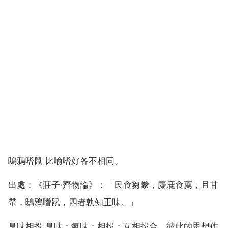
鴟鴉嗜鼠 比喻嗜好各不相同。
出處：《莊子·齊物論》：「民食芻豢，麋鹿食薦，且甘
帶，鴟鴉嗜鼠，四者孰知正味。」
臭味相投 臭味：氣味；相投：互相投合。彼此的思想作