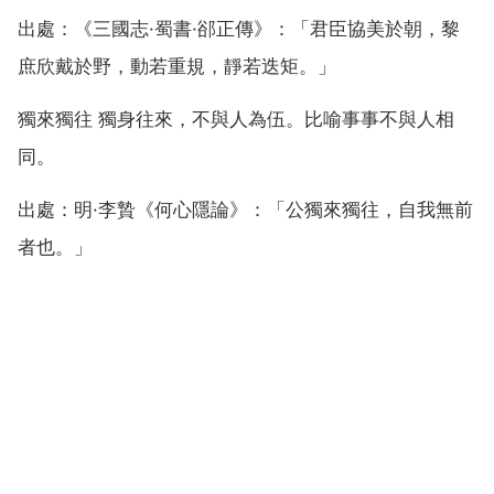
出處：《三國志·蜀書·郤正傳》：「君臣協美於朝，黎
庶欣戴於野，動若重規，靜若迭矩。」
獨來獨往 獨身往來，不與人為伍。比喻事事不與人相
同。
出處：明·李贄《何心隱論》：「公獨來獨往，自我無前
者也。」