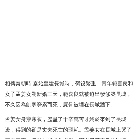
相傳秦朝時,秦始皇建長城時，勞役繁重，青年範喜良和
女子孟姜女剛新婚三天，範喜良就被迫出發修築長城，
不久因為飢寒勞累而死，屍骨被埋在長城牆下。
孟姜女身穿寒衣，歷盡了千辛萬苦才終於來到了長城
邊，得到的卻是丈夫死亡的噩耗。孟姜女在長城上哭了