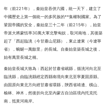
年（前221年），秦始皇吞併六國，統一天下，建立了
中國歷史上第一個統一的多民族的**集權制國家。為了
鞏固帝國的安全，秦始皇三十二年（前215年），始皇
帝派大將蒙恬率30萬大軍北擊匈奴，取河南地，其後築
起了「西起臨洮（今甘肅山尼縣），東止遼東（今遼寧
省），蜿蜒一萬餘里」的長城。自秦始皇築長城之後，
始有萬里長城之稱。
秦始皇長城大致為：西起於甘肅省岷縣，循洮河向北至
臨洮縣，由臨洮縣經定西縣南境向東北至寧夏固原縣。
由固原向東北方向經甘肅省環縣，陝西省靖邊、橫山、
榆林、神木，然後折向北至內蒙古自治區境內托克托
南，抵黃河南岸。