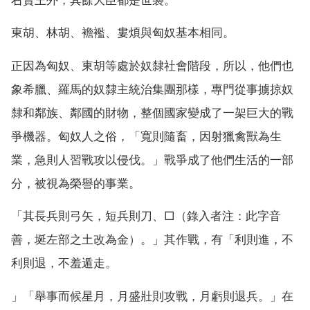
東胡、林胡、襜襤、婁煩與匈奴基本相同。
正因為匈奴、東胡等處於奴隸社會階段，所以，他們也
象希臘、羅馬的奴隸主統治集團那樣，專門從事擄掠奴
隸和鄰族、鄰國的財物，整個國家變成了一架巨大的戰
爭機器。匈奴人之俗，「寬則隨畜，因射獵禽獸為生
業，急則人習戰攻以侵伐。」戰爭成了他們生活的一部
分，被視為榮譽的事業。
「其長兵則弓矢，短兵則刀、□（錄入者注：此字音
善，埏左部之土改為金）。」其作戰，有「利則進，不
利則退，不羞遁走。
」「舉事而候星月，月盛壯則攻戰，月虧則退兵。」在