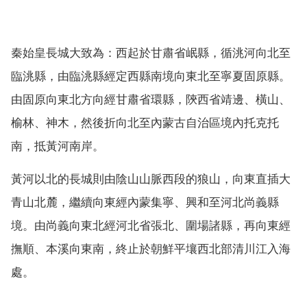
秦始皇長城大致為：西起於甘肅省岷縣，循洮河向北至
臨洮縣，由臨洮縣經定西縣南境向東北至寧夏固原縣。
由固原向東北方向經甘肅省環縣，陝西省靖邊、橫山、
榆林、神木，然後折向北至內蒙古自治區境內托克托
南，抵黃河南岸。
黃河以北的長城則由陰山山脈西段的狼山，向東直插大
青山北麓，繼續向東經內蒙集寧、興和至河北尚義縣
境。由尚義向東北經河北省張北、圍場諸縣，再向東經
撫順、本溪向東南，終止於朝鮮平壤西北部清川江入海
處。