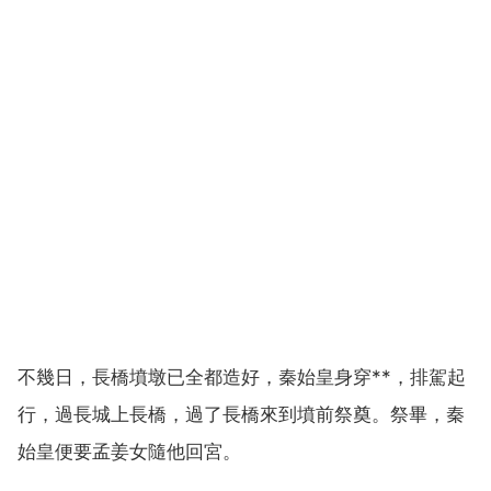
不幾日，長橋墳墩已全都造好，秦始皇身穿**，排駕起
行，過長城上長橋，過了長橋來到墳前祭奠。祭畢，秦
始皇便要孟姜女隨他回宮。