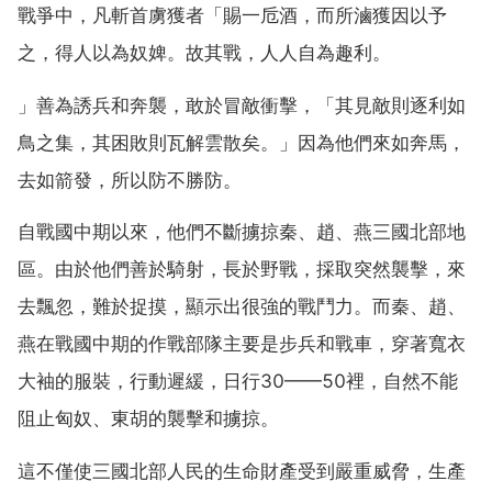
戰爭中，凡斬首虜獲者「賜一卮酒，而所滷獲因以予
之，得人以為奴婢。故其戰，人人自為趣利。
」善為誘兵和奔襲，敢於冒敵衝擊，「其見敵則逐利如
鳥之集，其困敗則瓦解雲散矣。」因為他們來如奔馬，
去如箭發，所以防不勝防。
自戰國中期以來，他們不斷擄掠秦、趙、燕三國北部地
區。由於他們善於騎射，長於野戰，採取突然襲擊，來
去飄忽，難於捉摸，顯示出很強的戰鬥力。而秦、趙、
燕在戰國中期的作戰部隊主要是步兵和戰車，穿著寬衣
大袖的服裝，行動遲緩，日行30——50裡，自然不能
阻止匈奴、東胡的襲擊和擄掠。
這不僅使三國北部人民的生命財產受到嚴重威脅，生產