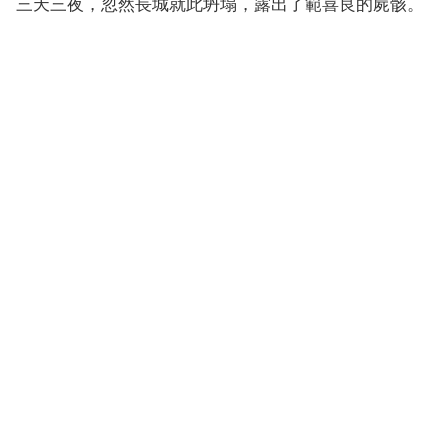
三天三夜，忽然長城就此坍塌，露出了範喜良的屍骸。