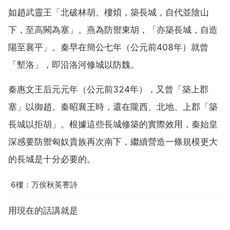
如趙武靈王「北破林胡、樓煩，築長城，自代並陰山
下，至高闕為塞」。燕為防禦東胡，「亦築長城，自造
陽至襄平」。秦早在簡公七年（公元前408年）就曾
「塹洛」，即沿洛河修城以防魏。
秦惠文王后元元年（公元前324年），又曾「築上郡
塞」以御趙。秦昭襄王時，還在隴西、北地、上郡「築
長城以拒胡」。根據這些長城修築的實際效用，秦始皇
深感要防禦匈奴貴族再次南下，繼續營造一條規模更大
的長城是十分必要的。
6樓：万俟秋英謇詩
用現在的話講就是