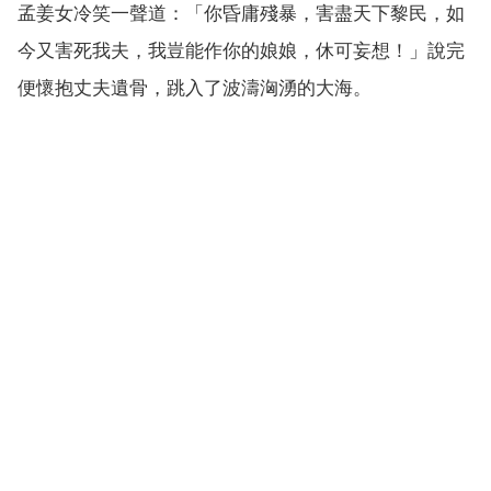
孟姜女冷笑一聲道：「你昏庸殘暴，害盡天下黎民，如
今又害死我夫，我豈能作你的娘娘，休可妄想！」說完
便懷抱丈夫遺骨，跳入了波濤洶湧的大海。