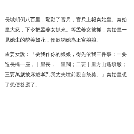
長城傾倒八百里，驚動了官兵，官兵上報秦始皇。秦始
皇大怒，下令把孟姜女抓來。等孟姜女被抓，秦始皇一
見她生的貌美如花，便欲納她為正宮娘娘。
孟姜女說：「要我作你的娘娘，得先依我三件事：一要
造長橋一座，十里長，十里闊；二要十里方山造墳墩；
三要萬歲披麻戴孝到我丈夫墳前親自祭奠。」秦始皇想
了想便答應了。