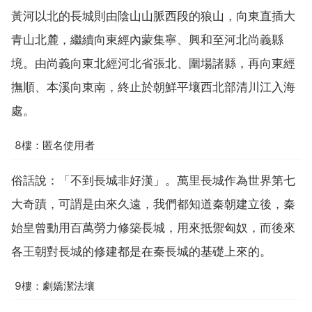
黃河以北的長城則由陰山山脈西段的狼山，向東直插大
青山北麓，繼續向東經內蒙集寧、興和至河北尚義縣
境。由尚義向東北經河北省張北、圍場諸縣，再向東經
撫順、本溪向東南，終止於朝鮮平壤西北部清川江入海
處。
8樓：匿名使用者
俗話說：「不到長城非好漢」。萬里長城作為世界第七
大奇蹟，可謂是由來久遠，我們都知道秦朝建立後，秦
始皇曾動用百萬勞力修築長城，用來抵禦匈奴，而後來
各王朝對長城的修建都是在秦長城的基礎上來的。
9樓：劇嬌潔法壤