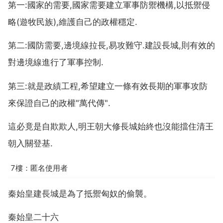
第一:國家的需要,國家需要建立軍事防禦機構,以抵禦侵
略(遊牧民族),維護自己的政權穩定.
第二:國防需要,邊境線拉長,易攻難守.建設長城,則有效的
對邊境線進行了軍事控制.
第三:就是政績工程,希望建立一條有效長期的軍事攻防
來保證自己的政權"萬代傳".
這必竟是自欺欺人,明王朝大修長城始終也沒能擋住清王
朝入關登基.
7樓：匿名使用者
秦始皇建長城是為了抵禦匈奴的偷襲。
秦始皇二十六