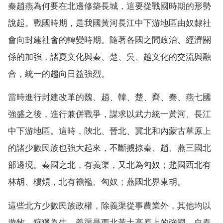
秦趙燕為何要在北邊修築長城，這要從戰國時期的形勢
說起。戰國時期，是我國黃河長江中下游地區由奴隸社
會向封建社會的轉變時期。隨著各國之間政治、經濟關
係的加強，諸夏文化與秦、楚、吳、越文化的交流與融
合，統一的趨向日益強烈。
當時進行封建改革的魏、趙、韓、楚、齊、秦、燕七國
強盛之後，進行兼併戰爭，謀求以武力統一黃河、長江
中下游地區。這時，陝北、晉北、冀北和內蒙古草原上
的諸少數民族也強大起來，不斷擄掠秦、趙、燕三國北
部邊境。秦國之北，有義渠，又北為匈奴；趙國西北有
林胡、樓煩，北有襜襤、匈奴；燕國北界東胡。
這些北方少數民族政權，除義渠從事農業外，其他均以
遊牧、狩獵為生。義渠是西北黃土高原上的強國，自春