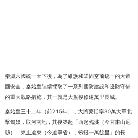
秦滅六國統一天下後，為了維護和鞏固空前統一的大帝
國安全，秦始皇陸續採取了一系列國防建設和邊防守備
的重大戰略措施，其一就是大規模修建萬里長城。
秦始皇三十二年（前215年），大將蒙恬率30萬大軍北
擊匈奴，取河南地，其後築起「西起臨洮（今甘肅山尼
縣），東止遼東（今遼寧省），蜿蜒一萬餘里」的長