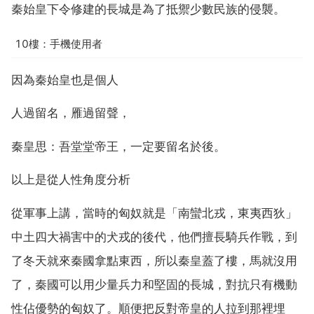
秦始皇下令修建的長城是為了抵禦少數民族的侵襲。
10樓：手機使用者
因為秦始皇也是個人
人過留名，雁過留聲，
秦皇思：吾堂堂帝王，一定要留名於後。
以上是從人性角度分析
從軍事上講，當時的匈奴就是「南蠻北戎，東夷西狄」
中土四大禍害中的犬戎的後代，他們擅長騎兵作戰，到
了冬天就來秦國拿點東西，所以秦皇蓋了樓，馬就沒用
了，秦國可以用少量兵力和堅固的長城，對抗只有機動
性佔優勢的匈奴了。順便把反對帝皇的人拉到那裡埋