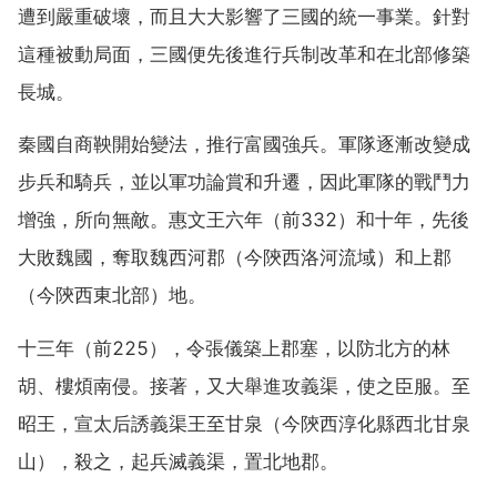
遭到嚴重破壞，而且大大影響了三國的統一事業。針對
這種被動局面，三國便先後進行兵制改革和在北部修築
長城。
秦國自商鞅開始變法，推行富國強兵。軍隊逐漸改變成
步兵和騎兵，並以軍功論賞和升遷，因此軍隊的戰鬥力
增強，所向無敵。惠文王六年（前332）和十年，先後
大敗魏國，奪取魏西河郡（今陝西洛河流域）和上郡
（今陝西東北部）地。
十三年（前225），令張儀築上郡塞，以防北方的林
胡、樓煩南侵。接著，又大舉進攻義渠，使之臣服。至
昭王，宣太后誘義渠王至甘泉（今陝西淳化縣西北甘泉
山），殺之，起兵滅義渠，置北地郡。