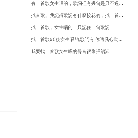
有一首歌女生唱的，歌詞裡有幾句是只不過是一句了無牽掛，可是卻
找首歌。我記得歌詞有什麼校花的，找一首歌 我只記得中間的歌詞有什麼什麼城堡 還有讓我依靠 是一個女的唱的
找一首歌，女生唱的，只記住一句歌詞
找一首歌90後女生唱的,歌詞有 你讓我心動,最後讓我灑脫，也
我要找一首歌女生唱的聲音很像張韶涵