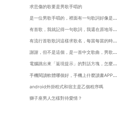
求悲傷的歌要是男歌手唱的
是一位男歌手唱的，裡面有一句歌詞好像是我還是你的港灣
有首歌，我就記得一句歌詞，我還在原地等待著你女生唱的
有流行首歌歌詞這樣求歌名，每當每當的時候我的心
謝謝，但不是這個，是一首中文歌曲，男歌手唱的，節奏很慢，好像
電腦跳出來「返現提示」的對話方塊，怎麼去掉啊？
手機閱讀軟體哪個好，手機上什麼讀書APP最好啊
android外掛程式和宿主是乙個程序嗎
獅子座男人怎樣對待愛情？