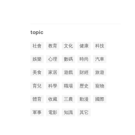
topic
社會
教育
文化
健康
科技
娛樂
心理
數碼
時尚
汽車
美食
家居
遊戲
財經
旅遊
育兒
科學
職場
歷史
寵物
體育
收藏
三農
動漫
國際
軍事
電影
知識
其它