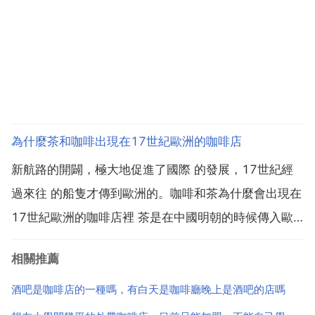
為什麼茶和咖啡出現在17世紀歐洲的咖啡店
新航路的開闢，極大地促進了國際 的發展，17世紀經
過來往 的船隻才傳到歐洲的。咖啡和茶為什麼會出現在
17世紀歐洲的咖啡店裡 茶是在中國明朝的時候傳入歐
洲的，通過當時英國的東印度公司。之後英國人就開始
相關推薦
喝下午茶。咖啡是發源於阿拉伯，而後傳入歐洲，十六
世紀荷蘭碼頭已經有人在販賣咖啡了。所以十七世紀這
酒吧是咖啡店的一種嗎，有白天是咖啡廳晚上是酒吧的店嗎
兩種飲...