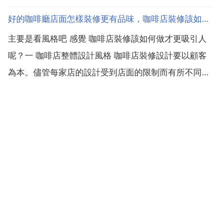
話，在三環以內就要貴一些，我朋友在西三環魏公村租
好的咖啡廳店面怎樣裝修更有品味，咖啡店裝修該如何做才更吸引人呢？
的房子，單間，十四五六七平米的，要一千到兩千不
主要是看風格吧 感覺 咖啡店裝修該如何做才更吸引人
等，當然大小，採光，衛生啊，裝修啊等等肯定也決定
呢？一 咖啡店整體設計風格 咖啡店裝修設計要以顧客
假如你...
為本。儘管每家店的設計受到店面的限制而有所不同，
但都遵循一些基本準則。比如，咖啡店的形象要能體現
出咖啡店的服務周到 方便快捷和美味的食品。而咖啡店
設計 服務標準 清潔程度 產品質量 親切友善的員工等
因...