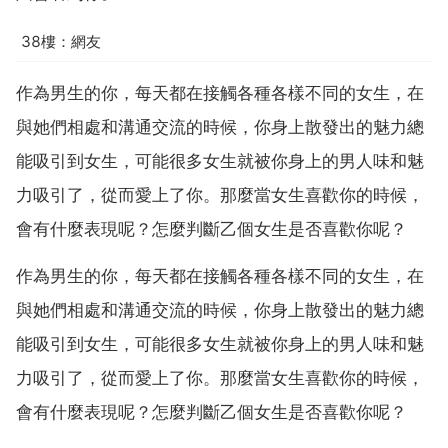
38樓：網友
作為男生的你，每天都在接觸各種各樣不同的女生，在
與她們相處和溝通交流的時候，你身上散發出的魅力總
能吸引到女生，可能很多女生就被你身上的男人味和魅
力吸引了，從而愛上了你。那麼當女生喜歡你的時候，
會有什麼表現呢？怎麼判斷乙個女生是否喜歡你呢？
作為男生的你，每天都在接觸各種各樣不同的女生，在
與她們相處和溝通交流的時候，你身上散發出的魅力總
能吸引到女生，可能很多女生就被你身上的男人味和魅
力吸引了，從而愛上了你。那麼當女生喜歡你的時候，
會有什麼表現呢？怎麼判斷乙個女生是否喜歡你呢？