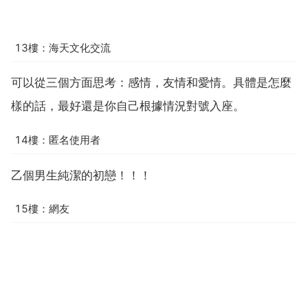
13樓：海天文化交流
可以從三個方面思考：感情，友情和愛情。具體是怎麼
樣的話，最好還是你自己根據情況對號入座。
14樓：匿名使用者
乙個男生純潔的初戀！！！
15樓：網友