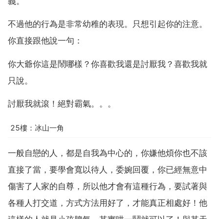
義。
不過他的行為是非常幼稚的表現。只想引起你的注意。
你直接跟他說一句：
你大爺你這是鬧哪樣？你喜歡我還是討厭我？喜歡我就
只說。
討厭我就滾！絕對霸氣。。。
25樓：冰山一角
一般自戀的人，都是自我為中心的，你嫌他煩你也不該
直接了當，要學會寬以待人，委婉回覆，你已經無意中
傷害了人家的自尊，所以他才會有這種行為，要試著與
各種人打交道，方式方法用好了，才能真正相處好！他