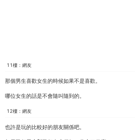
11樓：網友
那個男生喜歡女生的時候如果不是喜歡。
哪位女生的話是不會隨叫隨到的。
12樓：網友
也許是玩的比較好的朋友關係吧。