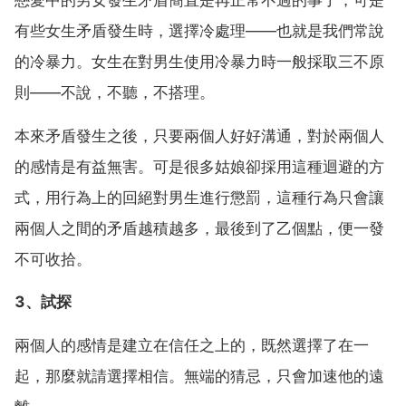
戀愛中的男女發生矛盾簡直是再正常不過的事了，可是
有些女生矛盾發生時，選擇冷處理——也就是我們常說
的冷暴力。女生在對男生使用冷暴力時一般採取三不原
則——不說，不聽，不搭理。
本來矛盾發生之後，只要兩個人好好溝通，對於兩個人
的感情是有益無害。可是很多姑娘卻採用這種迴避的方
式，用行為上的回絕對男生進行懲罰，這種行為只會讓
兩個人之間的矛盾越積越多，最後到了乙個點，便一發
不可收拾。
3、試探
兩個人的感情是建立在信任之上的，既然選擇了在一
起，那麼就請選擇相信。無端的猜忌，只會加速他的遠