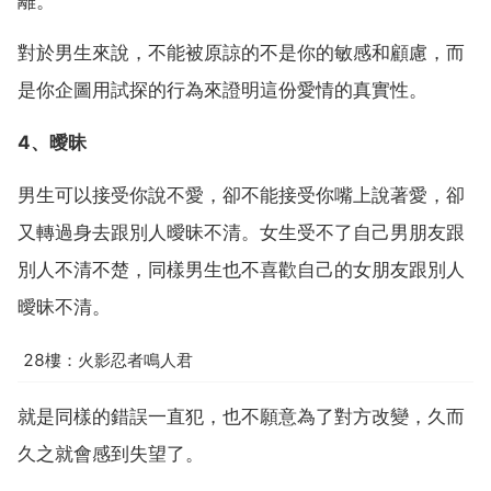
離。
對於男生來說，不能被原諒的不是你的敏感和顧慮，而
是你企圖用試探的行為來證明這份愛情的真實性。
4、曖昧
男生可以接受你說不愛，卻不能接受你嘴上說著愛，卻
又轉過身去跟別人曖昧不清。女生受不了自己男朋友跟
別人不清不楚，同樣男生也不喜歡自己的女朋友跟別人
曖昧不清。
28樓：火影忍者鳴人君
就是同樣的錯誤一直犯，也不願意為了對方改變，久而
久之就會感到失望了。