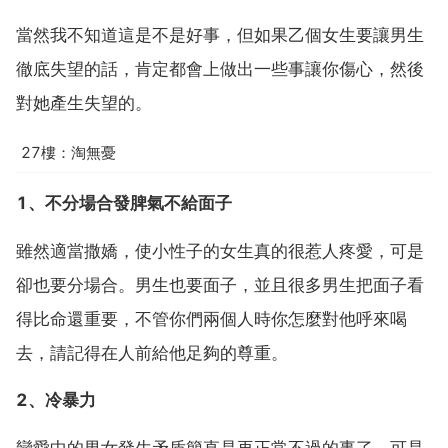
當然我不知道這是不是好事，但如果乙個女生要讓男生
徹底失望的話，肯定都會上做出一些事讓你傷心，然後
對她產生失望的。
27樓：淘無憂
1、不分場合發脾氣不給面子
雖然適當撒嬌，使小性子的女生真的很惹人疼愛，可是
卻也要分場合。男生也要面子，並且很多男生把面子看
得比命還重要，不管你們兩個人時你怎麼對他呼來喝
去，請記得在人前給他足夠的尊重。
2、冷暴力