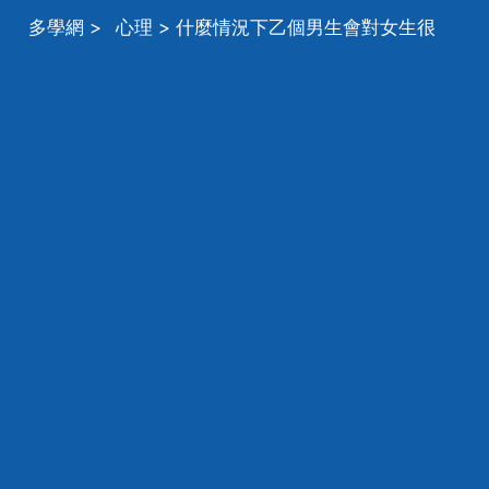
多學網
>
心理
> 什麼情況下乙個男生會對女生很
好。。。