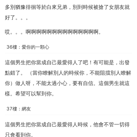
多別猶豫徘徊等於白來兄弟，別到時候被搶了女朋友就
好了。。。
哎。。。啊啊啊啊啊啊啊啊啊啊啊啊啊啊。
36樓：愛你的一顆心
這個男生把你當成自己最愛得人了吧！有可能是，出發
點錯了。 （當你瞭解別人的時候你，不能阻擋別人瞭解
你）做人呀，不能太過小心，要有自信。這個男生就這
樣。希望可以幫到你。
37樓：網友
這個男生把你當成自己最愛得人時候，他會不管一切得
只會看到你。