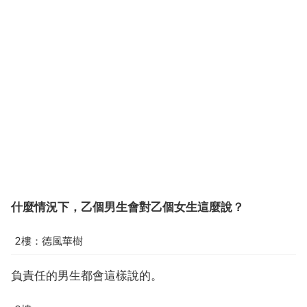
什麼情況下，乙個男生會對乙個女生這麼說？
2樓：德風華樹
負責任的男生都會這樣說的。