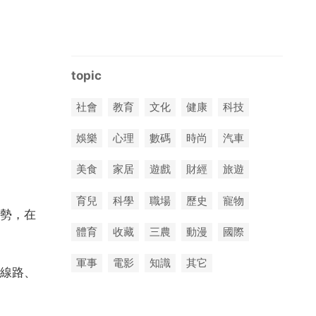
topic
社會
教育
文化
健康
科技
娛樂
心理
數碼
時尚
汽車
美食
家居
遊戲
財經
旅遊
育兒
科學
職場
歷史
寵物
勢，在
體育
收藏
三農
動漫
國際
軍事
電影
知識
其它
線路、