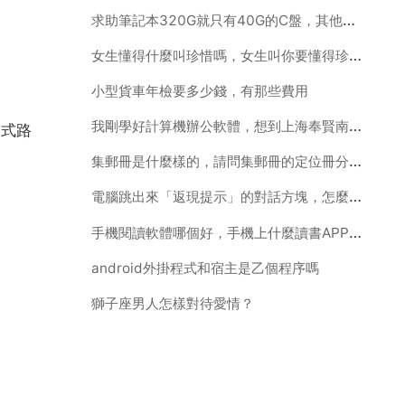
求助筆記本320G就只有40G的C盤，其他在哪兒，在不破壞系統的情況下，怎麼分盤啊
女生懂得什麼叫珍惜嗎，女生叫你要懂得珍惜是什麼意思？
小型貨車年檢要多少錢，有那些費用
我剛學好計算機辦公軟體，想到上海奉賢南橋找份工作，不知道做文員好還是做倉管好呢？請各位朋友幫忙，謝
由式路
集郵冊是什麼樣的，請問集郵冊的定位冊分哪幾種，各有什麼區別？
電腦跳出來「返現提示」的對話方塊，怎麼去掉啊？
手機閱讀軟體哪個好，手機上什麼讀書APP最好啊
android外掛程式和宿主是乙個程序嗎
獅子座男人怎樣對待愛情？