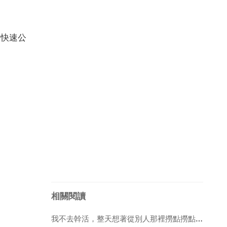
門快速公
相關閱讀
我不去幹活，整天想著從別人那裡撈點撈點，我這種情況，有方法嗎