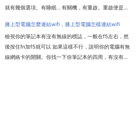
就有幾個選項。有睡眠，有關機，有重啟。重啟便是。
如圖所示。4 當沒有登入的時候也可以重啟。如圖所
膝上型電腦怎麼連結wifi，膝上型電腦怎樣連結wifi
示。5 登入介面右下角有電源開關按鈕。完成效果圖。
檢視你的筆記本有沒有無線的標誌，一般在f5左右，然
工作列消失的解決辦法 1 按動鍵盤上的f11鍵。2 ...
後按住fn加f5就可以 如果這樣不行，說明你的電腦有無
線網絡卡的開關。你找一下你筆記本的四周，有沒有一
個無線標誌的圖示，然後開啟即可。首先確定手機有
wifi熱點功能，還有筆記本有無線網絡卡 大多數筆記本
都有這個功能 以上兩點都確定有了之後，就可以進行...