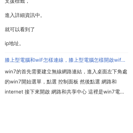
支援標籤，
進入詳細資訊中。
就可以看到了
ip地址。
膝上型電腦和wiF怎樣連線，膝上型電腦怎樣開啟wif共享？
win7的首先需要建立無線網路連結，進入桌面左下角處
的win7開始選單，點選 控制面板 然後點選 網路和
internet 接下來開啟 網路和共享中心 這裡是win7電腦
聯網所必須用到的功能，不管是連線無線網路還是寬頻
網路都需要開啟此功能進行設定。這裡還有快捷鍵，只
需要點選桌面右下角的像視窗的快捷鍵就...