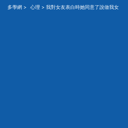
多學網
>
心理
> 我對女友表白時她同意了說做我女
朋友還送我手錶但過了小時後她反悔是因為我沒送她禮
物。這時我怎麼辦