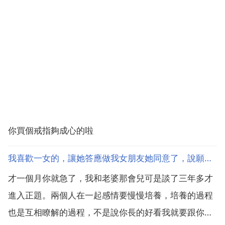
你買個戒指夠成心的啦
我喜歡一女的，讓她答應做我女朋友她同意了，說願意培養感情。現在月了，她還是說要培養，對我只是不
才一個月你就急了，我和老婆那會兒可是談了三年多才
進入正題。兩個人在一起感情要慢慢培養，培養的過程
也是互相瞭解的過程，不是說你長的好看我就要跟你，