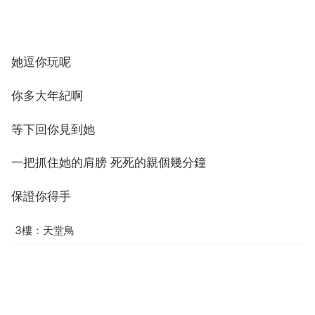
她逗你玩呢
你多大年紀啊
等下回你見到她
一把抓住她的肩膀 死死的親個幾分鐘
保證你得手
3樓：天堂鳥