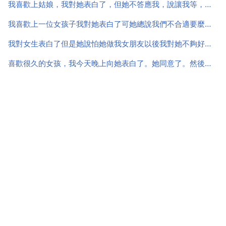
我喜歡上姑娘，我對她表白了，但她不答應我，說讓我等，說在大學不答應我，但她說她可以陪我，這是為
我喜歡上一位女孩子我對她表白了可她總說我們不合適要麼就是
我對女生表白了但是她說怕她做我女朋友以後我對她不夠好讓我用實際行動來證明我該怎
喜歡很久的女孩，我今天晚上向她表白了。她同意了。然後我該怎麼做呢？求大神指點