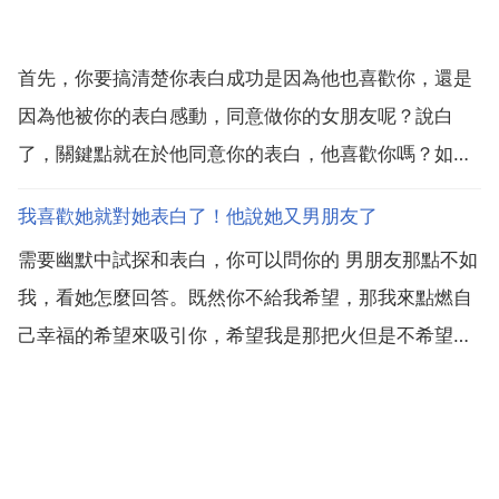
首先，你要搞清楚你表白成功是因為他也喜歡你，還是
因為他被你的表白感動，同意做你的女朋友呢？說白
了，關鍵點就在於他同意你的表白，他喜歡你嗎？如果
你也搞不清楚這一點，沒關係，既然她同意當你女朋
我喜歡她就對她表白了！他說她又男朋友了
友，也就證明他願意給你機會，我想大概是他還沒有喜
需要幽默中試探和表白，你可以問你的 男朋友那點不如
歡上你，又或者你喜歡他比他喜歡你要深，只要你們多
我，看她怎麼回答。既然你不給我希望，那我來點燃自
培養培養感情，日...
己幸福的希望來吸引你，希望我是那把火但是不希望你
是那個飛蛾，下來在大度點，告訴你，不管你現在把我
擺放在什麼位置，我只想告訴你，我的 為你一個人24
小時間開機，我的肩膀的失戀肌很穩重，永遠都為你一
個得依靠...