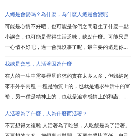
人總是會變嗎？為什麼，為什麼人總是會變呢
可能是心情不好吧，也可能是你們之間發生了什麼一點
小誤會，也可能是覺得生活乏味，缺點什麼。可能只是
一心情不好吧，過一會就沒事了呢，最主要的還是你們
朋友之間關係 如果真的有什麼誤會，兩個人讓讓就過去
我總是會想，人活著因為什麼
了，好朋友就要好好珍惜，因為自己很多時候也控制不
在人的一生中需要尋覓追求的實在太多太多，但歸納起
了自己的情緒，所以別人也會這樣啊，看開點就好了，
來不外乎兩種 一種是物質上的，也就是追求生活中的富
如果真是朋...
裕，另一種是精神上的，也就是追求感情上的和諧。有
人說人生就是稀裡糊塗，這話一點都沒錯還挺有哲理，
人活著為了什麼，人為什麼而活著？
靜下心來想想 人不就是稀裡糊塗嗎？物質上的慾望可以
不要想得太複雜 人活著為了吃飯，人吃飯是為了活著。
通過辛勤的勞動來實現，只是時間的長短而已，有付出
不要想的太多，把煩事都拋開，不要去攀比高低，自己