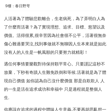
9樓：春日野穹
人活著為了體驗悲歡離合，生老病死，為了弄明白人為
了什麼而活著？為了實現理想、追求、目標、慾望以及
價值。活得很累,很辛苦因為社會很不公平，活著很無奈
傷心難過要哭泣,找到事做就不無聊因人生本來就是如此
沒有人的人生是一帆風順的只要努力就精彩！
遇任何事情要樂觀對待保持顆平常心。只要謹記這秒不
放棄，下秒有奇蹟人生難免跌倒和等候.活著就是為了體
現自己價值 如你認為自己沒什麼價值 那是自欺欺人 人
的一生是活在追求成功和幸福中 只是過程就是整個人
生.
你應該在追求的過程中體味人生意義.不要再胡思亂想一