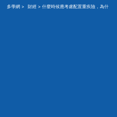
多學網
>
財經
> 什麼時候應考慮配置重疾險，為什
麼要購買重疾險，購買重疾險原則？