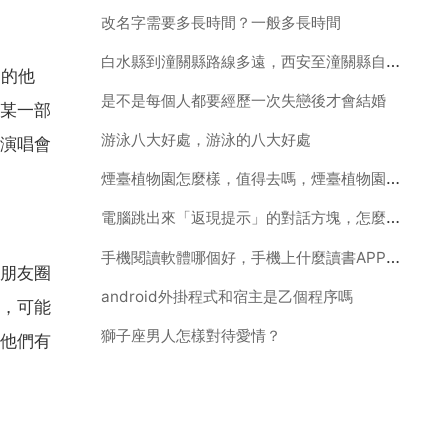
改名字需要多長時間？一般多長時間
白水縣到潼關縣路線多遠，西安至潼關縣自駕車路線怎麼走
中的他
是不是每個人都要經歷一次失戀後才會結婚
某一部
游泳八大好處，游泳的八大好處
演唱會
煙臺植物園怎麼樣，值得去嗎，煙臺植物園怎麼樣？
電腦跳出來「返現提示」的對話方塊，怎麼去掉啊？
手機閱讀軟體哪個好，手機上什麼讀書APP最好啊
朋友圈
android外掛程式和宿主是乙個程序嗎
，可能
獅子座男人怎樣對待愛情？
他們有