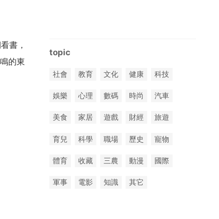
們看書，
topic
鳴的東
社會
教育
文化
健康
科技
娛樂
心理
數碼
時尚
汽車
美食
家居
遊戲
財經
旅遊
育兒
科學
職場
歷史
寵物
體育
收藏
三農
動漫
國際
軍事
電影
知識
其它