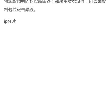
傳送給指明的預設路由器；如果兩者都沒有，則丟棄資
料包並報告錯誤。
ip分片