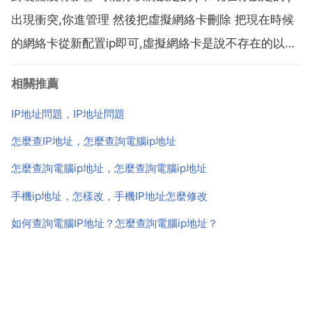
同。ip衝突表示網路地址衝突，網路地址為唯一上網的
出現衝突,你進管理 然後把虛擬網絡卡刪除 把現在時候
憑證...
的網絡卡從新配置ip即可,虛擬網絡卡是說不存在的以前
駐留在你機器上的網絡卡資訊.你的ip地址在網路上有重
相關推薦
複 重設定一個192.168.0.2，不是1就行，不能大於
255，192.168.0不變...
IP地址問題，IP地址問題
怎麼查IP地址，怎麼查詢電腦ip地址
怎麼查詢電腦ip地址，怎麼查詢電腦ip地址
手機ip地址，怎樣改，手機IP地址怎麼修改
如何查詢電腦IP地址？怎麼查詢電腦ip地址？