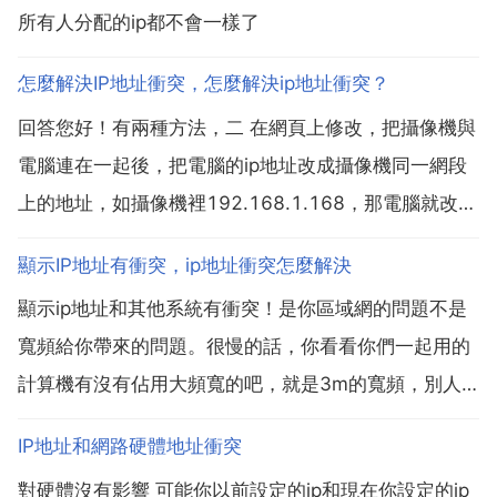
所有人分配的ip都不會一樣了
怎麼解決IP地址衝突，怎麼解決ip地址衝突？
回答您好！有兩種方法，二 在網頁上修改，把攝像機與
電腦連在一起後，把電腦的ip地址改成攝像機同一網段
上的地址，如攝像機裡192.168.1.168，那電腦就改為
192.168.1.3，後開啟網頁後在位址列中輸入
顯示IP地址有衝突，ip地址衝突怎麼解決
192.168.1.168後回車，要求安裝外掛，那就安裝，安
顯示ip地址和其他系統有衝突！是你區域網的問題不是
裝後，重新整理，輸入使用者名稱...
寬頻給你帶來的問題。很慢的話，你看看你們一起用的
計算機有沒有佔用大頻寬的吧，就是3m的寬頻，別人
用的頻寬大，你用的自然就少，速度自然就慢了！ip衝
IP地址和網路硬體地址衝突
突代表你這臺電腦與其他3臺電腦的其中一臺ip地址相
對硬體沒有影響 可能你以前設定的ip和現在你設定的ip