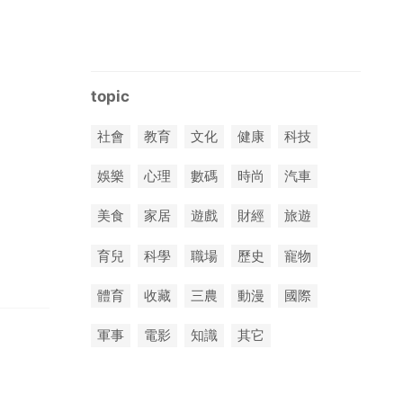
topic
社會
教育
文化
健康
科技
娛樂
心理
數碼
時尚
汽車
美食
家居
遊戲
財經
旅遊
育兒
科學
職場
歷史
寵物
體育
收藏
三農
動漫
國際
軍事
電影
知識
其它