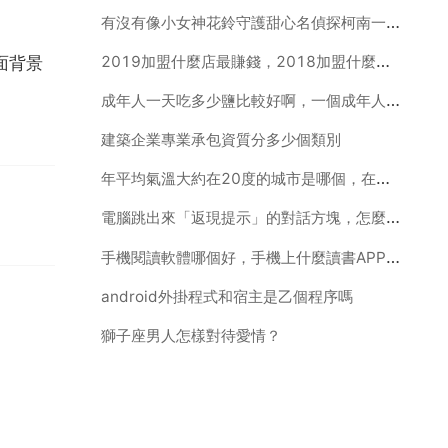
有沒有像小女神花鈴守護甜心名偵探柯南一樣好看的動漫
2019加盟什麼店最賺錢，2018加盟什麼店最賺錢
面背景
成年人一天吃多少鹽比較好啊，一個成年人一天吃多少鹽比較好啊？
建築企業專業承包資質分多少個類別
年平均氣溫大約在20度的城市是哪個，在中國
電腦跳出來「返現提示」的對話方塊，怎麼去掉啊？
手機閱讀軟體哪個好，手機上什麼讀書APP最好啊
android外掛程式和宿主是乙個程序嗎
獅子座男人怎樣對待愛情？