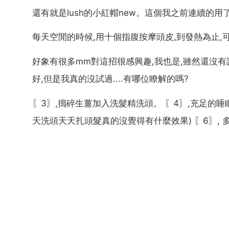
還有就是lush的小紅帽new。這個我之前連續的
每天空閒的時候,用十個指腹按摩頭皮,到發熱為止,
好象有很多mm對這招很感興趣,我也是,雖然還沒有
好,但是我真的沒試過....有哪位瞭解的嗎?
〖3〗,搗碎生薑加入洗髮精洗頭。 〖4〗,充足的睡眠
天洗頭天天扎頭髮真的沒覺得有什麼效果) 〖6〗, 