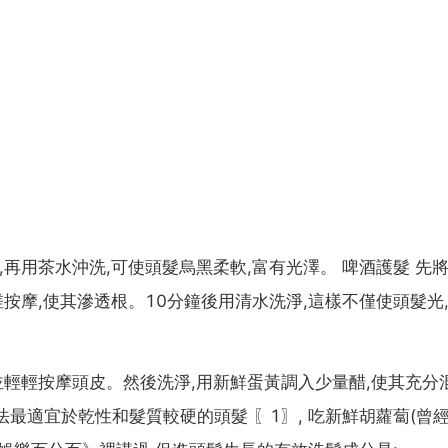
,再用茶水沖洗,可使頭髮烏黑柔軟,富有光澤。 啤酒護髮 先
按摩,使其滲透根。10分鐘後用清水洗淨,這樣不僅使頭髮光,
並輕輕按摩頭皮。然後洗淨,用新鮮蛋黃調入少量醋,使其充分混
法最適宜於乾性和髮質較硬的頭髮 〖1〗, 吃新鮮胡蘿蔔(曾