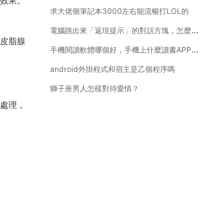
效果。
求大佬個筆記本3000左右能流暢打LOL的
電腦跳出來「返現提示」的對話方塊，怎麼去掉啊？
皮脂腺
手機閱讀軟體哪個好，手機上什麼讀書APP最好啊
android外掛程式和宿主是乙個程序嗎
獅子座男人怎樣對待愛情？
處理，