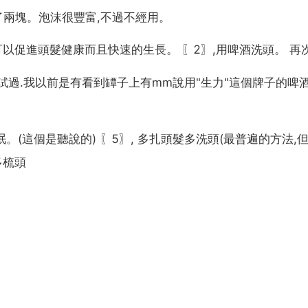
用了兩塊。泡沫很豐富,不過不經用。
可以促進頭髮健康而且快速的生長。 〖2〗,用啤酒洗頭。 再次
試過.我以前是有看到罈子上有mm說用"生力"這個牌子的啤
。(這個是聽說的) 〖5〗, 多扎頭髮多洗頭(最普遍的方法,
多梳頭