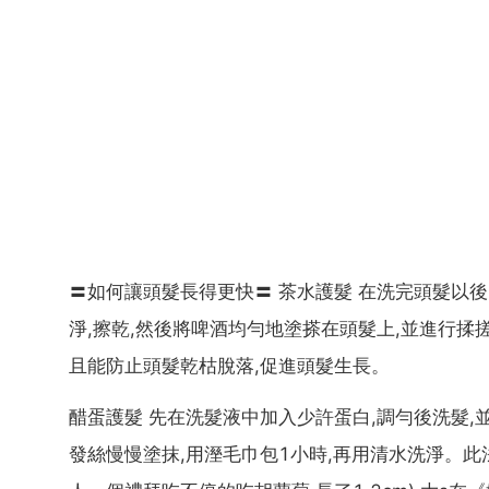
〓如何讓頭髮長得更快〓 茶水護髮 在洗完頭髮以後
淨,擦乾,然後將啤酒均勻地塗搽在頭髮上,並進行揉搓
且能防止頭髮乾枯脫落,促進頭髮生長。
醋蛋護髮 先在洗髮液中加入少許蛋白,調勻後洗髮,
發絲慢慢塗抹,用溼毛巾包1小時,再用清水洗淨。此