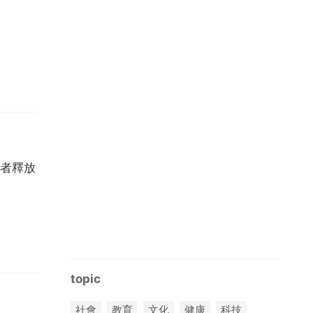
者釋放
topic
社會
教育
文化
健康
科技