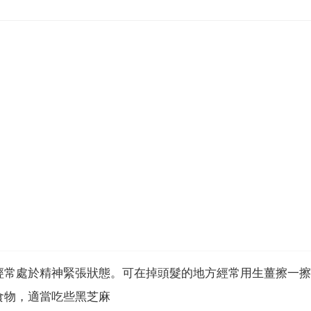
經常處於精神緊張狀態。可在掉頭髮的地方經常用生薑擦一擦
食物，適當吃些黑芝麻