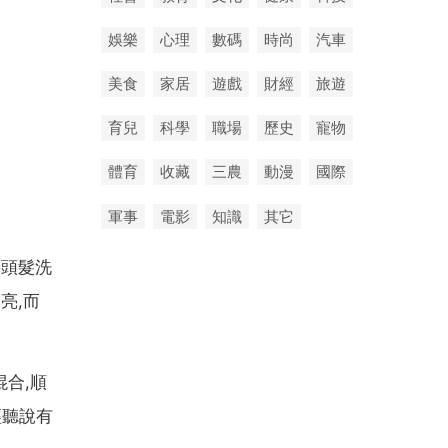
娛樂
心理
數碼
時尚
汽車
美食
家居
遊戲
財經
旅遊
育兒
科學
職場
歷史
寵物
體育
收藏
三農
動漫
國際
軍事
電影
知識
其它
將頭髮洗
亮,而
合,順
經聽說有