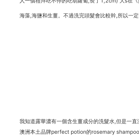
人一個禮拜吃不停的吃胡蘿蔔,長了1,2cm) 大s
海藻,海鹽和生薑。不過洗完頭髮會比較幹,所以一
我知道露華濃有一個含生薑成分的洗髮水,但是一直
澳洲本土品牌perfect potion的rosemary sham