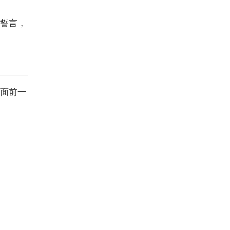
誓言，
面前一