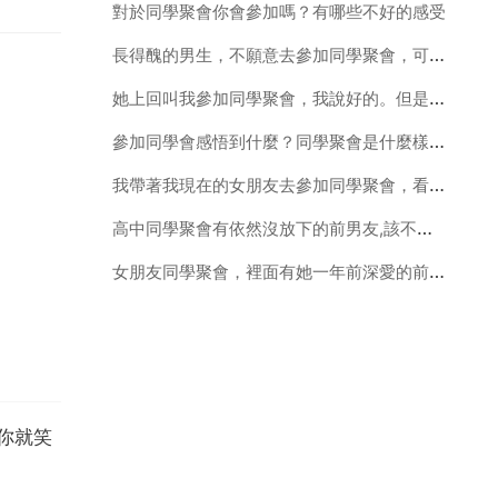
對於同學聚會你會參加嗎？有哪些不好的感受
長得醜的男生，不願意去參加同學聚會，可以拒絕嗎？再說了，我覺得過去了就讓它過去了，不必再糾結
她上回叫我參加同學聚會，我說好的。但是我現在又不想去了，有個什麼好的理由可以拒絕她
參加同學會感悟到什麼？同學聚會是什麼樣的體驗？
我帶著我現在的女朋友去參加同學聚會，看到了以前互相暗戀的女生，很尷尬怎麼辦
高中同學聚會有依然沒放下的前男友,該不該去
女朋友同學聚會，裡面有她一年前深愛的前男友，而且所有同學都懂
你就笑