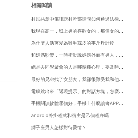
相關閱讀
村民惡意中傷誹謗村幹部請問如何通過法律途徑解決此事
我現在高一，班上男的喜歡女的，那個女的跟我同宿舍，他追她，但是她不肯答應，而他也很害羞，沒
為什麼人活著愛為雞毛蒜皮的事斤斤計較
和媽媽吵架，一時衝動說媽媽外面有男人，導致媽媽對我很失望，離家出走，現在就剩我人在家了，我想讓
總是去同學聚會的人是哪幾種心理，要及時遠離
最好的兄弟找了女朋友，我卻很難受我和他是高中同學，認識十多年了，我們關係很好，幾乎都是形影不離。昨
電腦跳出來「返現提示」的對話方塊，怎麼去掉啊？
手機閱讀軟體哪個好，手機上什麼讀書APP最好啊
android外掛程式和宿主是乙個程序嗎
獅子座男人怎樣對待愛情？