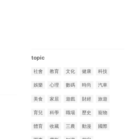
topic
社會
教育
文化
健康
科技
娛樂
心理
數碼
時尚
汽車
美食
家居
遊戲
財經
旅遊
育兒
科學
職場
歷史
寵物
體育
收藏
三農
動漫
國際