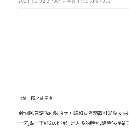
2021-08-02 21:06:14 字數 1193 閱讀 7832
1樓：匿名使用者
別怕啊,建議你的裝扮大方隨和或者稍微可愛點.如果
一笑,點一下頭就ok!特別是人多的時候,隨時保持微笑