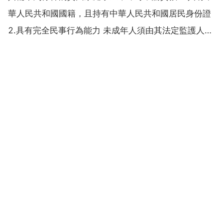
的創業諮詢機構或顧問。可以花錢找一些專業顧問諮
華人民共和國國籍，且持有中華人民共和國居民身份證
詢，也可以選...
2.具有完全民事行為能力 未成年人須由其法定監護人出
具書面同意書 3.誠實守信，遵紀守法，無違法違紀行為
4.學習刻苦，能夠正常完成學業 因家庭經濟困難，在校
期間所能獲得的收入不足以支付完成學業所需...