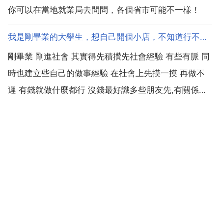
你可以在當地就業局去問問，各個省市可能不一樣！
我是剛畢業的大學生，想自己開個小店，不知道行不行，誰能給我點
剛畢業 剛進社會 其實得先積攢先社會經驗 有些有脈 同
時也建立些自己的做事經驗 在社會上先摸一摸 再做不
遲 有錢就做什麼都行 沒錢最好識多些朋友先,有關係才
好做事 每個人開店都有自己的方式！不過最重要的是信
心和不放棄的勇氣！你想開什麼店.你先到什麼店中工作
一段時間吧.這樣會給你的店代來多一點生機.不...