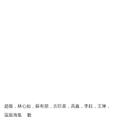
趙薇，林心如，蘇有朋，古巨基，高鑫，李鈺，王琳，
寇振海集 數