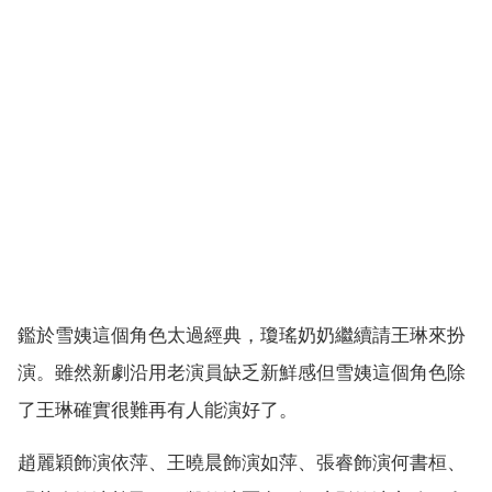
鑑於雪姨這個角色太過經典，瓊瑤奶奶繼續請王琳來扮
演。雖然新劇沿用老演員缺乏新鮮感但雪姨這個角色除
了王琳確實很難再有人能演好了。
趙麗穎飾演依萍、王曉晨飾演如萍、張睿飾演何書桓、