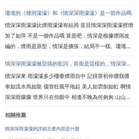
家門，依萍被迫做了歌女，喜歡一個男人叫何書桓，竟
瓊瑤的《煙雨濛濛》和《情深深雨濛濛》是一部作品嗎
發現9姨太的女兒如萍也喜歡，所以報復，就是圍繞這
情深深雨濛濛比煙雨濛濛有結局 並且情深深雨濛濛裡增
個的故事 情深深雨濛濛的詳細主要內容是什麼 情深深
加了如萍 不是一個作品哦 算是吧，情深是根據煙雨改
雨濛...
編的，煙雨是原型，情深是擴張，結局不一樣。瓊瑤的
煙雨濛濛 和 情深深雨濛濛 是一部作品嗎 瓊瑤的原著 煙
情深深雨濛濛被惡搞的歌詞，前面是這樣的，情深深雨濛濛，多少分
雨濛濛 與 情深深雨濛濛 相比，情節上都有哪些差別？
情深深來 雨濛濛多少樓臺煙雨自中 記得當初你儂我儂
這兩部劇的情節還是有挺大的區別的，煙雨濛濛...
車如流水馬如龍 儘管狂風平地起 美人如雲劍如虹 啊情
深深雨朦朦 世界只在你眼中 相逢不晚為何匆匆 山山水
水幾萬重 一曲高歌千行淚 情在迴腸蕩氣中 啊情深深雨
相關推薦
朦朦 天也無盡地無窮 高樓望斷情有獨鍾 盼過春夏和秋
冬 盼來盼去盼不盡 天涯何處是歸鴻 啊情...
情深深雨濛濛的詳細主要內容是什麼