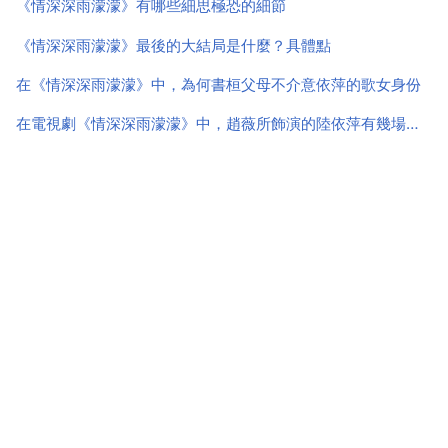
《情深深雨濛濛》有哪些細思極恐的細節
《情深深雨濛濛》最後的大結局是什麼？具體點
在《情深深雨濛濛》中，為何書桓父母不介意依萍的歌女身份
在電視劇《情深深雨濛濛》中，趙薇所飾演的陸依萍有幾場唱歌的戲