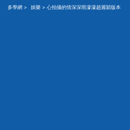
多學網
>
娛樂
> 心拍攝的情深深雨濛濛趙麗穎版本
的上映了嗎