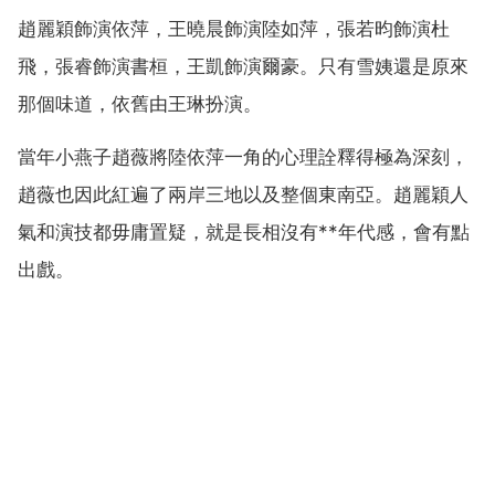
趙麗穎飾演依萍，王曉晨飾演陸如萍，張若昀飾演杜
飛，張睿飾演書桓，王凱飾演爾豪。只有雪姨還是原來
那個味道，依舊由王琳扮演。
當年小燕子趙薇將陸依萍一角的心理詮釋得極為深刻，
趙薇也因此紅遍了兩岸三地以及整個東南亞。趙麗穎人
氣和演技都毋庸置疑，就是長相沒有**年代感，會有點
出戲。