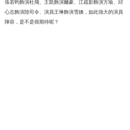
張若昀飾演杜飛、王凱飾演爾豪、江疏影飾演方瑜、邱
心志飾演陸司令、演員王琳飾演雪姨，如此強大的演員
陣容，是不是很期待呢？