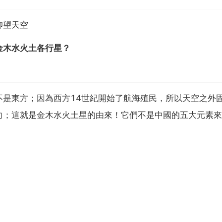
仰望天空
金木水火土各行星？
不是東方；因為西方14世紀開始了航海殖民，所以天空之外
向；這就是金木水火土星的由來！它們不是中國的五大元素來