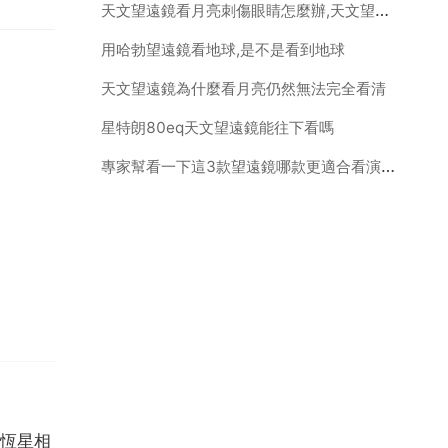
天文望遠鏡看月亮刺傷眼睛怎麼辦,天文望遠鏡看月亮亮度感覺有點高用手對著觀測鏡子1公分左右距離有一處極亮的光點這對眼睛有傷害嗎
用哈勃望遠鏡看地球,是不是看到地球
天文望遠鏡為什麼看月亮仍然無法完全看清
星特朗80eq天文望遠鏡能往下看嗎
專家幫看一下這3款望遠鏡哪款更適合看演唱會
恆星相