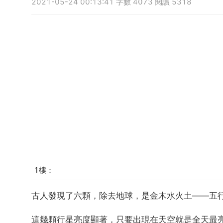
2021-05-24 00:13:41 字數 4073 閱讀 5318
1樓：
古人發現了六顆，除去地球，是金木水火土——五
這幾顆行星亮度顯著，只要出現在天空就是全天最