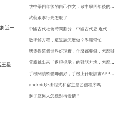
致中學四年後的自己作文，致中學四年後的自己作文400字
武藝跟李行亮怎麼了
將近一
中國古代社會時間劃分，中國古代史 近代史 現代史的時間劃分是？？
數學解方程，這道題怎麼做？學霸幫忙
我覺得這個世界好現實，什麼都要錢，怎麼辦
電腦跳出來「返現提示」的對話方塊，怎麼去掉啊？
冥王星
手機閱讀軟體哪個好，手機上什麼讀書APP最好啊
android外掛程式和宿主是乙個程序嗎
獅子座男人怎樣對待愛情？