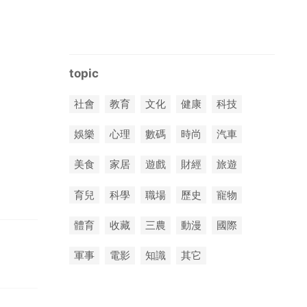
topic
社會
教育
文化
健康
科技
娛樂
心理
數碼
時尚
汽車
美食
家居
遊戲
財經
旅遊
育兒
科學
職場
歷史
寵物
體育
收藏
三農
動漫
國際
軍事
電影
知識
其它