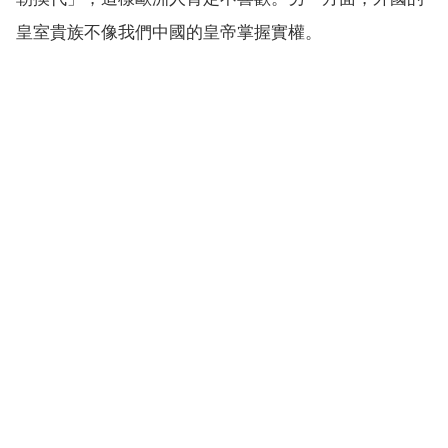
皇室貴族不像我們中國的皇帝掌握實權。