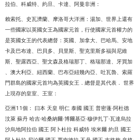
拉伯、科威特、約旦、卡達、阿曼非洲：
賴索托、史瓦濟蘭、摩洛哥大洋洲：湯加、世界上還有
一些國家以英國女王為國家元首，行使國家元首權力的
是英國女王的代表總督：英國、加拿大、巴哈馬、安地
卡及巴布達、巴貝多、貝里斯、聖克里斯多福與尼維
斯、聖露西亞、聖文森及格瑞那丁、格瑞那達、牙買加
、澳大利亞、紐西蘭、巴布亞紐幾內亞、吐瓦魯、索羅
門群島的國家元首均為英國女王．總督是其代表． 世界
上現存的皇室、王室：
亞洲11個： 曰本 天皇 明仁 泰國 國王 普密蓬·阿杜德
汶萊 蘇丹 哈吉·哈桑納爾·博爾基亞·穆伊扎丁·瓦達烏拉
沙烏地阿拉伯 國王 阿卜杜拉 科威特 埃米爾 約旦 國王