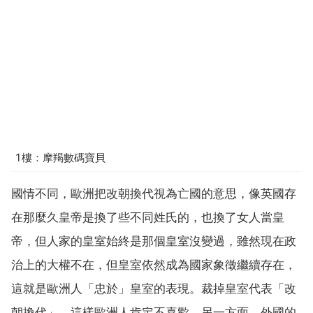
1樓：摩羯數碼寶貝
國情不同，歐洲把改朝換代視為亡國的意思，像英國存
在那麼久皇帝是換了些不同姓氏的，也換了女人當皇
帝，但人家的皇室始終是那個皇室沒變過，雖然現在政
治上的大權不在，但皇室依然成為國家象徵繼續存在，
這就是歐洲人「忠於」皇室的表現。裁掉皇室代表「改
朝換代」，這樣歐洲人肯定不喜歡。另一方面，外國的