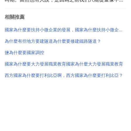
窺真容，或醜化或美化，難免走樣，畫像數量也少，而
相關推薦
一個多世紀前發明的相機會更加真實立體地反應顏值。
維多利亞時代 victorian era 前接喬治時代，後...
國家為什麼要扶持小微企業的發展，國家為什麼扶持小微企業的發展
為什麼有些地方要建隧道為什麼要修建鐵路隧道？
鹽為什麼要國家調控
國家為什麼要大力發展職業教育國家為什麼大力發展職業教育
西方國家為什麼要打利比亞啊，西方國家為什麼要打利比亞？