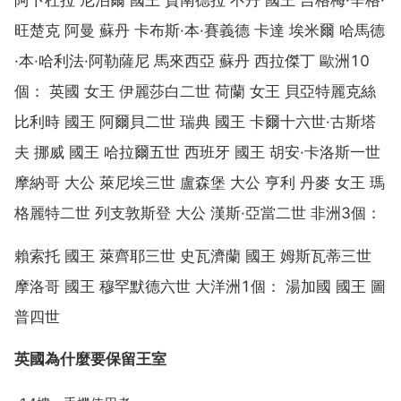
阿卜杜拉 尼泊爾 國王 賈南德拉 不丹 國王 吉格梅·辛格·
旺楚克 阿曼 蘇丹 卡布斯·本·賽義德 卡達 埃米爾 哈馬德
·本·哈利法·阿勒薩尼 馬來西亞 蘇丹 西拉傑丁 歐洲10
個： 英國 女王 伊麗莎白二世 荷蘭 女王 貝亞特麗克絲
比利時 國王 阿爾貝二世 瑞典 國王 卡爾十六世·古斯塔
夫 挪威 國王 哈拉爾五世 西班牙 國王 胡安·卡洛斯一世
摩納哥 大公 萊尼埃三世 盧森堡 大公 亨利 丹麥 女王 瑪
格麗特二世 列支敦斯登 大公 漢斯·亞當二世 非洲3個：
賴索托 國王 萊齊耶三世 史瓦濟蘭 國王 姆斯瓦蒂三世
摩洛哥 國王 穆罕默德六世 大洋洲1個： 湯加國 國王 圖
普四世
英國為什麼要保留王室