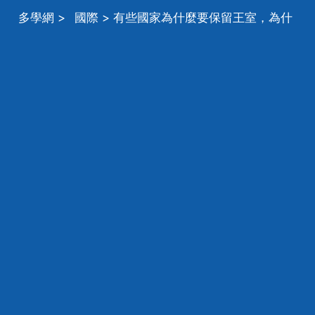
多學網
>
國際
> 有些國家為什麼要保留王室，為什
麼歐洲有些國家還保留著王室，而我國卻沒有