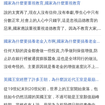
國家為什麼要重視教育,國家為什麼重視教育
說的太實再了,現在人沒有信仰,沒有奉獻,學生心中只有
分數正常,社會上的人心中只錢字,這是忽視品德教育的
惡果,國家應該重視重視道德教育了。因為不教育大家,
他們就會心裡有不安全感 國家為什麼重視教育 1 教育
國家為什麼要搞養老金入市啊,國家為什麼要搞養老金入市啊
是增強我國綜合國力和國際競爭力的基礎性因素。當今
任何大額的資金都會做一些投資,力爭做到保值增值,防
世界範圍內的競爭 綜合國力的競爭,關鍵是科學技術...
止趴在銀行裡被通貨膨脹蠶食,這也是全球同行的做法,
沒啥奇怪的。主要原因就是養老金的增值速度比不上通
貨膨脹的速度,如果按照這種情況發展下去,不遠的將來
英國王室經歷了許多王朝，為什麼說近代王室是最巔峰的時期
養老就不夠用了。養老金為什麼要入市?清華大學就業
從19世紀末到20世紀初，世界上的王室開始衰落，包
與社會保障研究中心主任楊燕綏認為,當前形勢下,養老
括如今仍然活躍的英國王室，不過可能是王室顏值巔峰
金多...
時期。當然也有人說，是因為之前我們只能從畫像中一